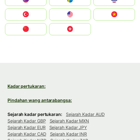
Türkiye
United States
Vietnam
中国
中國香港特別行政區
Kadar pertukaran:
Pindahan wang antarabangsa:
Sejarah kadar pertukaran:
Sejarah Kadar AUD
Sejarah Kadar GBP
Sejarah Kadar MXN
Sejarah Kadar EUR
Sejarah Kadar JPY
Sejarah Kadar CAD
Sejarah Kadar INR