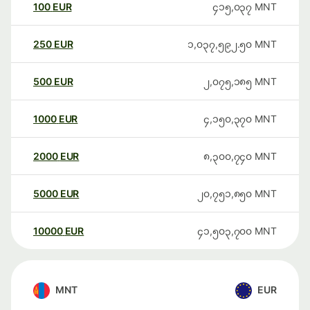
100
EUR
၄၁၅,၀၃၇
MNT
250
EUR
၁,၀၃၇,၅၉၂.၅၀
MNT
500
EUR
၂,၀၇၅,၁၈၅
MNT
1000
EUR
၄,၁၅၀,၃၇၀
MNT
2000
EUR
၈,၃၀၀,၇၄၀
MNT
5000
EUR
၂၀,၇၅၁,၈၅၀
MNT
10000
EUR
၄၁,၅၀၃,၇၀၀
MNT
MNT
EUR