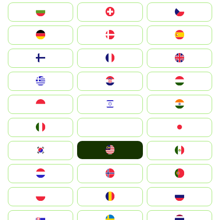
България
Switzerland
Czechia
Deutschland
Denmark
España
Suomi
France
United Kingdom
Greece
Hrvatska
Magyarország
Indonesia
Israel
India
Italia
JA
Japan
Malay
South Korea
Mexico
Nederland
Norge
Portugal
Polska
România
Россия
Slovensko
Ruoŧŧa
ไทย