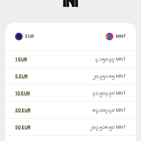
ini
EUR
MNT
1
EUR
၄,၁၅၀.၃၇
MNT
5
EUR
၂၀,၇၅၁.၈၅
MNT
10
EUR
၄၁,၅၀၃.၇၀
MNT
20
EUR
၈၃,၀၀၇.၄၀
MNT
50
EUR
၂၀၇,၅၁၈.၅၀
MNT