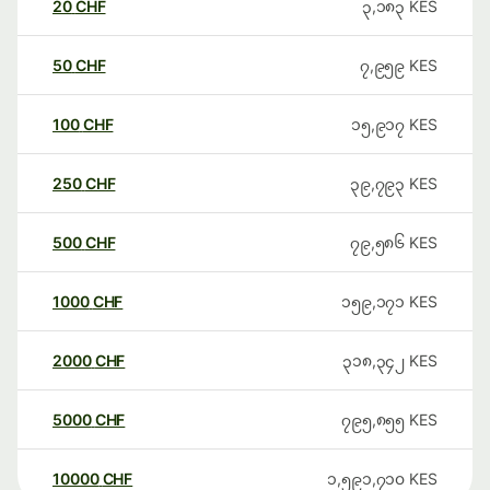
20
CHF
၃,၁၈၃
KES
50
CHF
၇,၉၅၉
KES
100
CHF
၁၅,၉၁၇
KES
250
CHF
၃၉,၇၉၃
KES
500
CHF
၇၉,၅၈၆
KES
1000
CHF
၁၅၉,၁၇၁
KES
2000
CHF
၃၁၈,၃၄၂
KES
5000
CHF
၇၉၅,၈၅၅
KES
10000
CHF
၁,၅၉၁,၇၁၀
KES