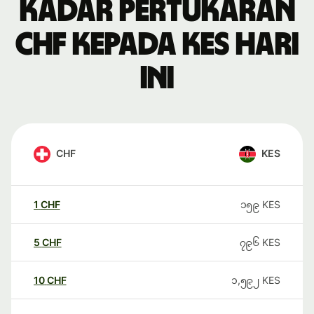
Kadar pertukaran
CHF kepada KES hari
ini
CHF
KES
1
CHF
၁၅၉
KES
5
CHF
၇၉၆
KES
10
CHF
၁,၅၉၂
KES