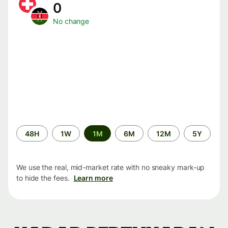
0
No change
Time
48H
1W
1M
6M
12M
5Y
period
We use the real, mid-market rate with no sneaky mark-up
to hide the fees.
Learn more