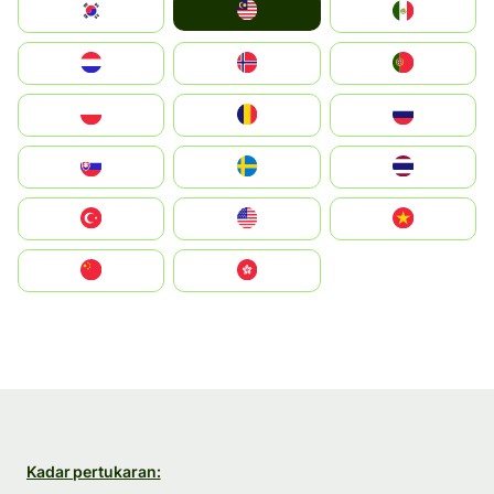
Malay
South Korea
Mexico
Nederland
Norge
Portugal
Polska
România
Россия
Slovensko
Ruoŧŧa
ไทย
Türkiye
United States
Vietnam
中国
中國香港特別行政區
Kadar pertukaran: