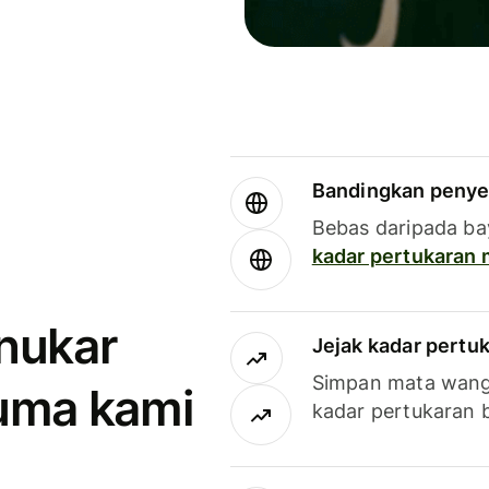
Bandingkan penye
Bebas daripada ba
kadar pertukaran
enukar
Jejak kadar pertu
Simpan mata wan
uma kami
kadar pertukaran 