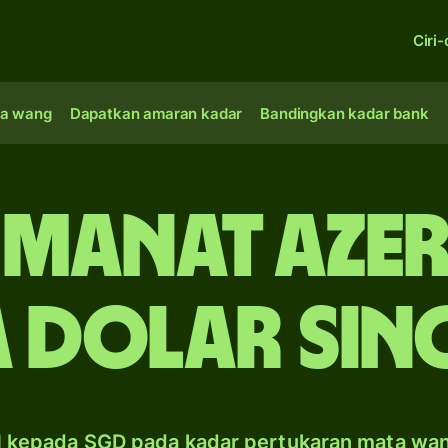
Ciri-
a wang
Dapatkan amaran kadar
Bandingkan kadar bank
u manat Aze
a dolar Sin
 kepada SGD pada kadar pertukaran mata wa