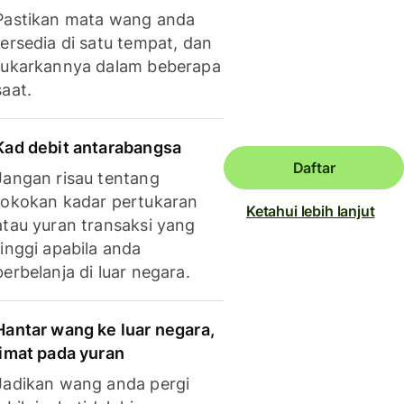
Pastikan mata wang anda
tersedia di satu tempat, dan
tukarkannya dalam beberapa
saat.
Kad debit antarabangsa
Daftar
Jangan risau tentang
tokokan kadar pertukaran
Ketahui lebih lanjut
atau yuran transaksi yang
tinggi apabila anda
berbelanja di luar negara.
Hantar wang ke luar negara,
jimat pada yuran
Jadikan wang anda pergi