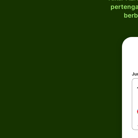
pertenga
berb
Ju