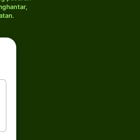
nghantar,
atan.