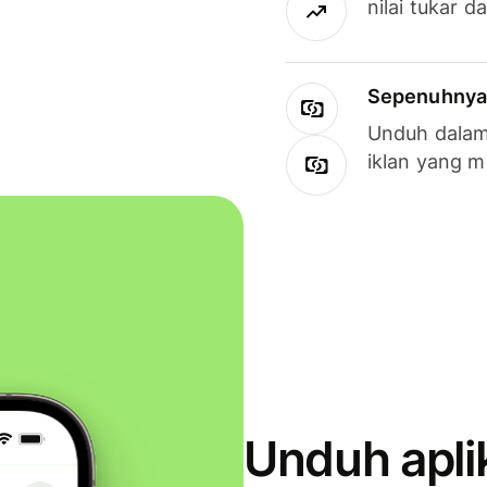
nilai tukar d
Sepenuhnya g
Unduh dalam 
iklan yang 
Unduh apli