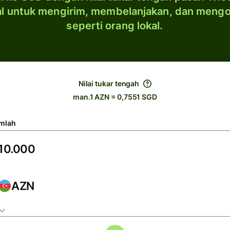
al untuk mengirim, membelanjakan, dan meng
seperti orang lokal.
Nilai tukar tengah
man.1 AZN = 0,7551 SGD
mlah
AZN