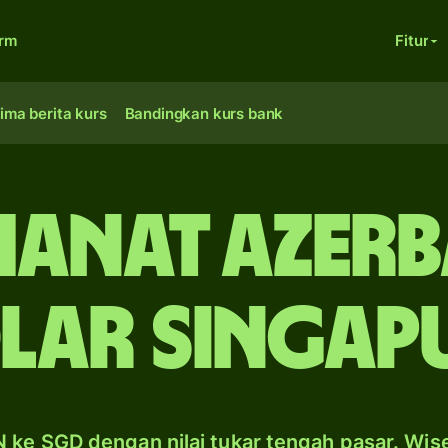
orm
Fitur
ima berita kurs
Bandingkan kurs bank
 manat Azerb
lar Singap
 ke SGD dengan nilai tukar tengah pasar. Wis