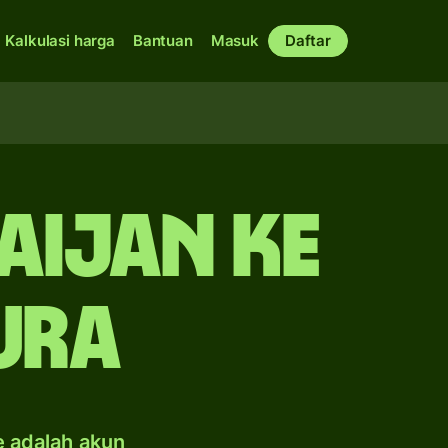
Kalkulasi harga
Bantuan
Masuk
Daftar
aijan ke
ura
e adalah akun