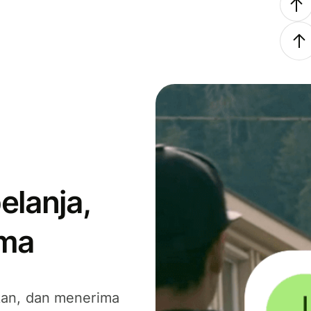
elanja,
ima
kan, dan menerima