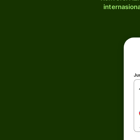
internasion
Ju