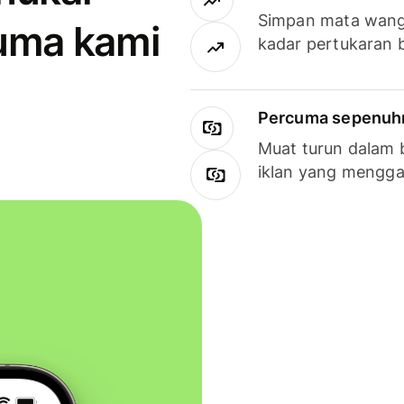
Simpan mata wan
uma kami
kadar pertukaran 
Percuma sepenuhny
Muat turun dalam 
iklan yang mengg