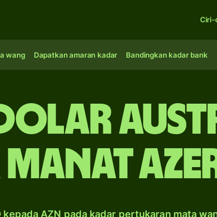
Ciri-
a wang
Dapatkan amaran kadar
Bandingkan kadar bank
dolar Aust
 manat Aze
 kepada AZN pada kadar pertukaran mata wa