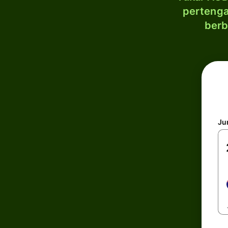
pertenga
berb
Ju