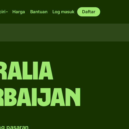
ciri
Harga
Bantuan
Log masuk
Daftar
ralia
rbaijan
ng pasaran