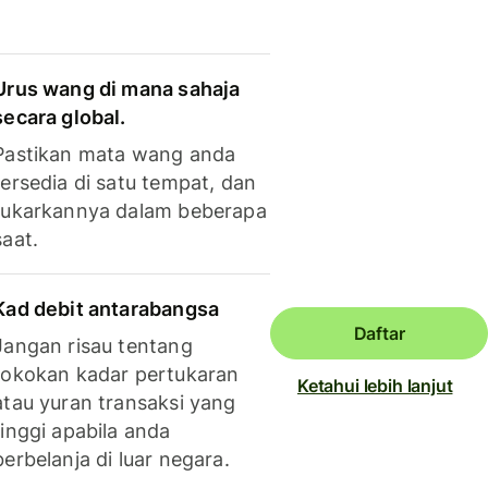
Urus wang di mana sahaja
secara global.
Pastikan mata wang anda
tersedia di satu tempat, dan
tukarkannya dalam beberapa
saat.
Kad debit antarabangsa
Daftar
Jangan risau tentang
tokokan kadar pertukaran
Ketahui lebih lanjut
atau yuran transaksi yang
tinggi apabila anda
berbelanja di luar negara.