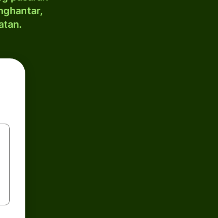
nghantar,
atan.