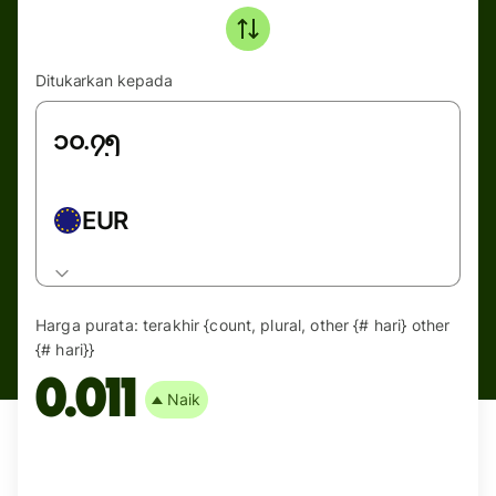
Ditukarkan kepada
EUR
Harga purata:
terakhir {count, plural, other {# hari} other
{# hari}}
0.011
Naik