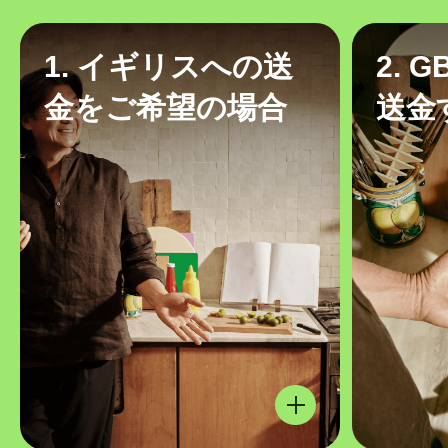
1. イギリスへの送
2. 
金をご希望の場合
送金