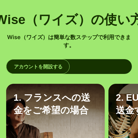
Wise（ワイズ）の使い
Wise（ワイズ）は簡単な数ステップで利用できま
す。
アカウントを開設する
1. フランスへの送
2. 
金をご希望の場合
送金