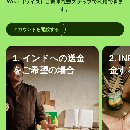
Wise（ワイズ）は簡単な数ステップで利用できま
す。
アカウントを開設する
1. インドへの送金
2. 
をご希望の場合
金す