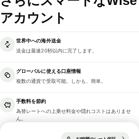
さらにスマートなWise
アカウント
世界中への海外送金
送金は最速20秒以内に完了します。
グローバルに使える口座情報
複数の通貨で受取可能。しかも、簡単。
手数料を節約
為替レートへの上乗せ料金や隠れコストはありませ
ん。
51時間のレート保証
1 USD = 15
51時間のレート保証