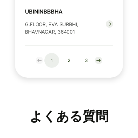
UBININBBBHA
G.FLOOR, EVA SURBHI,
BHAVNAGAR, 364001
1
2
3
よくある質問