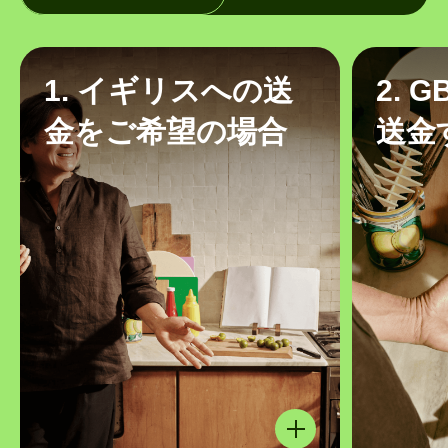
1. イギリスへの送
2. 
金をご希望の場合
送金