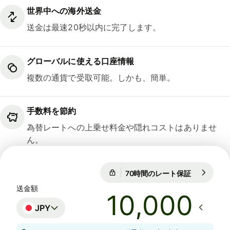
世界中への海外送金
送金は最速20秒以内に完了します。
グローバルに使える口座情報
複数の通貨で受取可能。しかも、簡単。
手数料を節約
為替レートへの上乗せ料金や隠れコストはありませ
ん。
70時間のレート保証
1 GBP = 21
70時間のレート保証
送金額
JPY