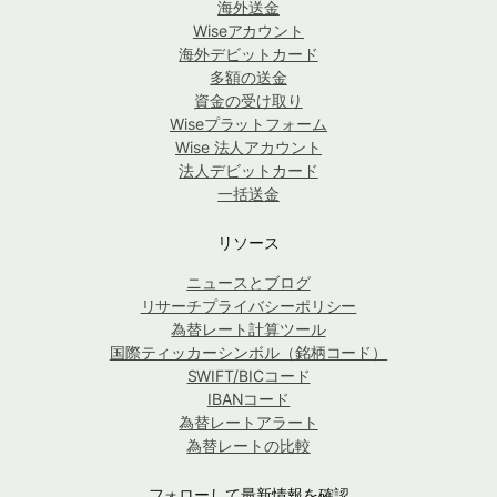
海外送金
Wiseアカウント
海外デビットカード
多額の送金
資金の受け取り
Wiseプラットフォーム
Wise 法人アカウント
法人デビットカード
一括送金
リソース
ニュースとブログ
リサーチプライバシーポリシー
為替レート計算ツール
国際ティッカーシンボル（銘柄コード）
SWIFT/BICコード
IBANコード
為替レートアラート
為替レートの比較
フォローして最新情報を確認