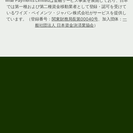
Wise Payments Limitedは金融サービス事業を展開しており、日本
では第一種および第二種資金移動業者として登録・認可を受けて
いるワイズ・ペイメンツ・ジャパン株式会社がサービスを提供し
ています。（登録番号：
関東財務局長第00040号
、加入団体：
一
般社団法人 日本資金決済業協会
）