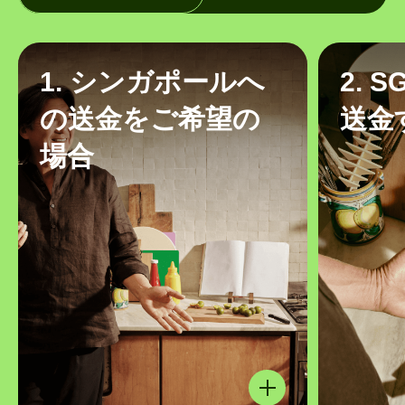
1. シンガポールへ
2. 
の送金をご希望の
送金
場合