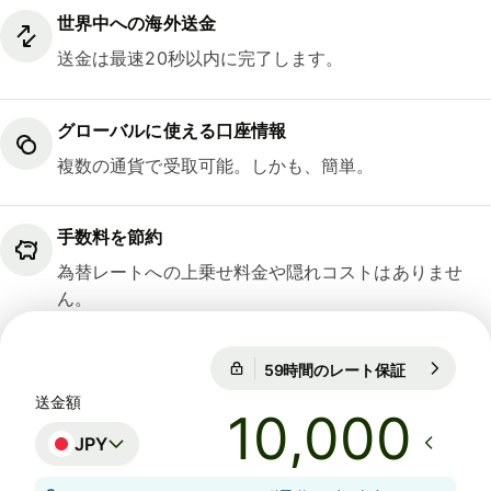
世界中への海外送金
送金は最速20秒以内に完了します。
グローバルに使える口座情報
複数の通貨で受取可能。しかも、簡単。
手数料を節約
為替レートへの上乗せ料金や隠れコストはありませ
ん。
59時間のレート保証
1 SGD = 12
59時間のレート保証
送金額
JPY