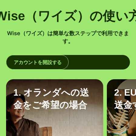
Wise（ワイズ）の使い
Wise（ワイズ）は簡単な数ステップで利用できま
す。
アカウントを開設する
1. オランダへの送
2. 
金をご希望の場合
送金