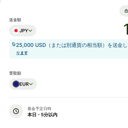
送金額
JPY
25,000 USD（または別通貨の相当額）を送金
ります
受取額
EUR
着金予定日時
本日 - 5分以内