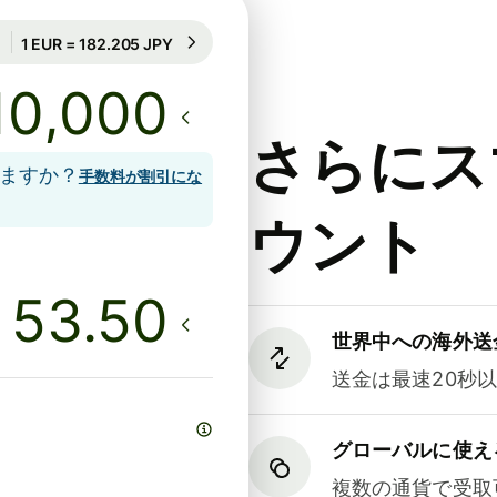
24時間のレート保証
1 EUR = 182.205 JPY
24時間のレート保証
さらにス
しますか？
手数料が割引にな
ウント
世界中への海外送
送金は最速20秒
グローバルに使え
複数の通貨で受取