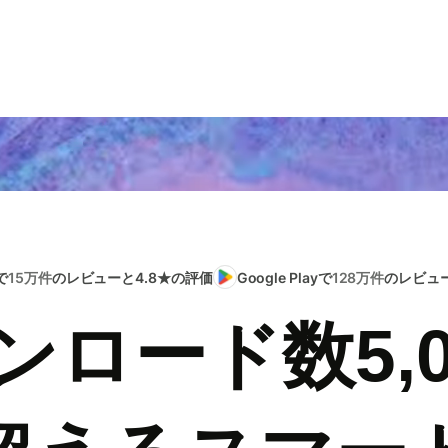
で
15万件
のレビューと4.8★の評価
Google Playで
128万件
のレビュー
ンロード数5,0