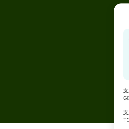
支
G
支
T