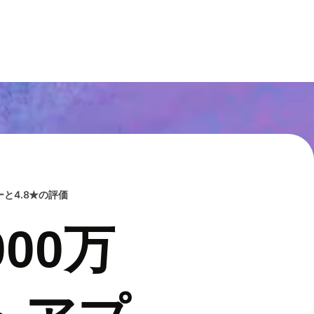
と4.8★の評価
00万