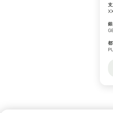
支
X
銀
G
都
P