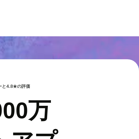
と4.8★の評価
00万