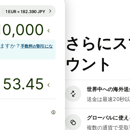
48時間のレート保証
1 EUR = 182.390 JPY
48時間のレート保証
さらにス
しますか？
手数料が割引にな
ウント
世界中への海外送
送金は最速20秒
グローバルに使え
複数の通貨で受取