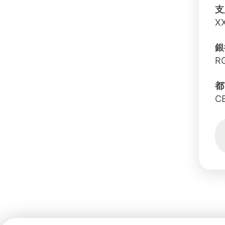
支
X
銀
R
都
C