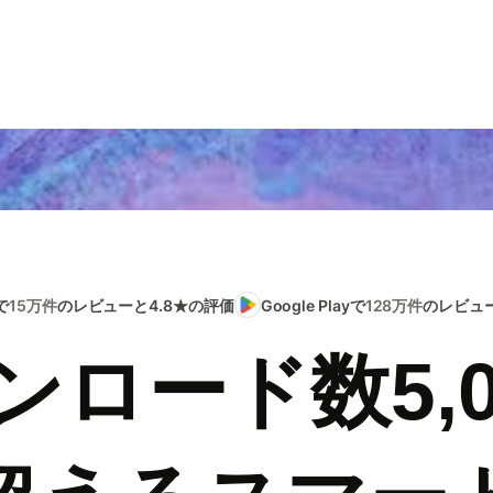
で
15万件
のレビューと4.8★の評価
Google Playで
128万件
のレビュー
ンロード数5,0