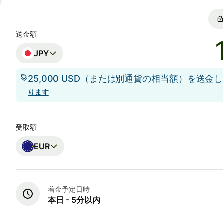
送金額
JPY
25,000 USD（または別通貨の相当額）を送金
ります
受取額
EUR
着金予定日時
本日 - 5分以内