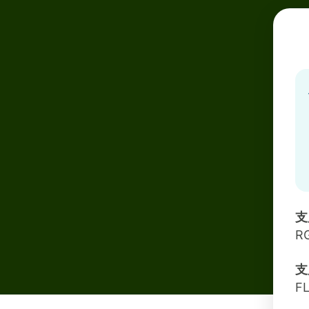
支
R
支
FL