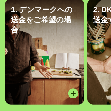
1. デンマークへの
2. 
送金をご希望の場
送金
合