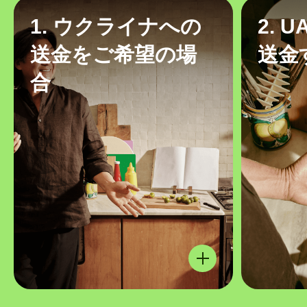
1. ウクライナへの
2. 
送金をご希望の場
送金
合