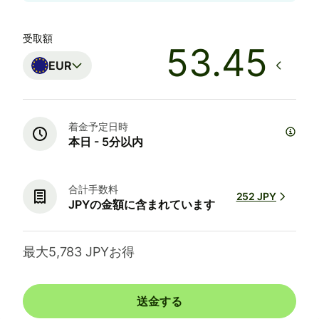
受取額
EUR
着金予定日時
本日 - 5分以内
合計手数料
252 JPY
JPYの金額に含まれています
最大5,783 JPYお得
送金する