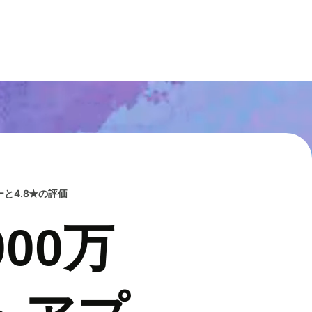
と4.8★の評価
00万