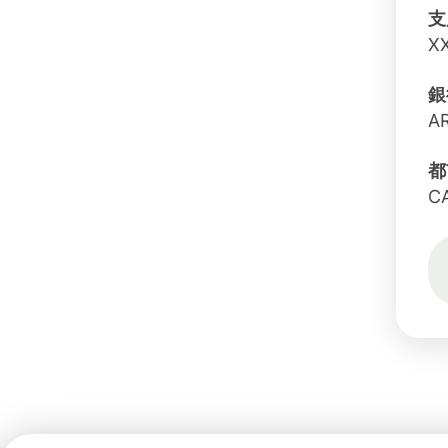
支
X
銀
A
都
C