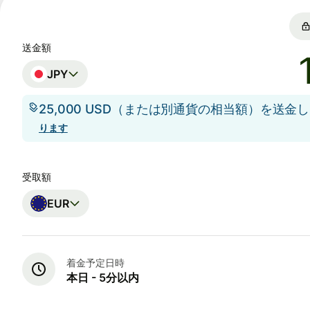
送金額
JPY
25,000 USD（または別通貨の相当額）を送金
ります
受取額
EUR
着金予定日時
本日 - 5分以内