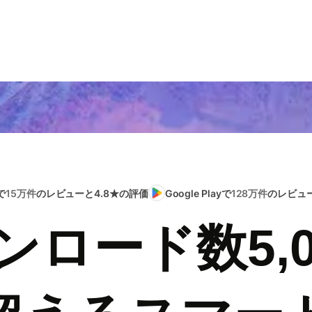
で
15万件
のレビューと4.8★の評価
Google Playで
128万件
のレビュー
ンロード数5,0