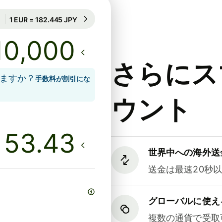
71時間のレート保証
1 EUR = 182.445 JPY
71時間のレート保証
さらにス
しますか？
手数料が割引にな
ウント
世界中への海外送
送金は最速20秒
グローバルに使え
複数の通貨で受取