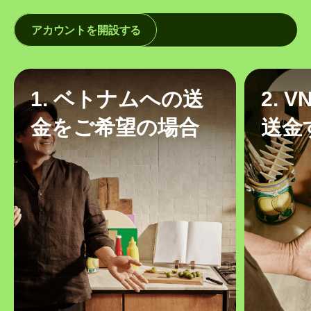
アカウントを開設する
1. ベトナムへの送
2. 
金をご希望の場合
送金