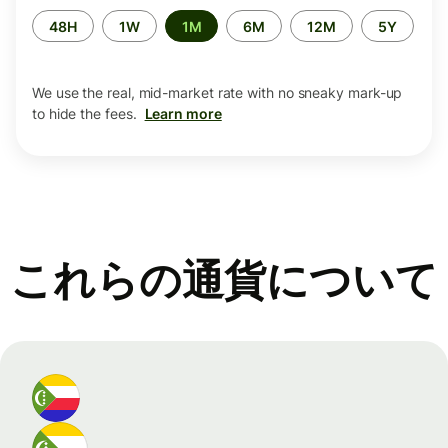
Time
48H
1W
1M
6M
12M
5Y
period
We use the real, mid-market rate with no sneaky mark-up
to hide the fees.
Learn more
これらの通貨について