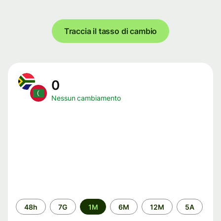
Traccia il tasso di cambio
0
Nessun cambiamento
Periodo
48h
7G
1M
6M
12M
5A
di