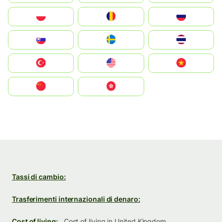
Polska
România
Россия
Slovensko
Ruoŧŧa
ไทย
Türkiye
United States
Vietnam
中国
中國香港特別行政區
Tassi di cambio:
Trasferimenti internazionali di denaro:
Cost of living:
Cost of living in United Kingdom