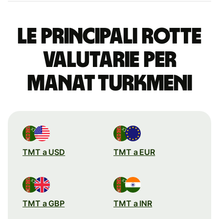
Le principali rotte
valutarie per
manat turkmeni
TMT a USD
TMT a EUR
TMT a GBP
TMT a INR