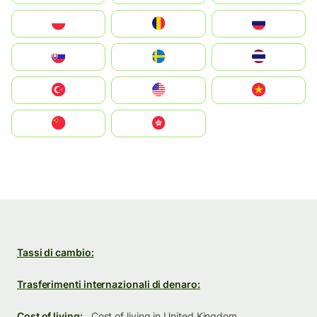
Polska
România
Россия
Slovensko
Ruoŧŧa
ไทย
Türkiye
United States
Vietnam
中国
中國香港特別行政區
Tassi di cambio:
Trasferimenti internazionali di denaro:
Cost of living:
Cost of living in United Kingdom