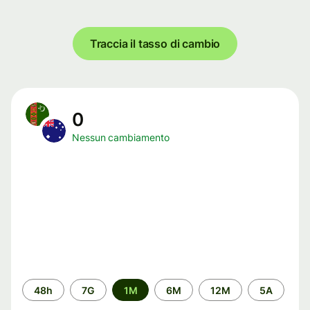
Traccia il tasso di cambio
0
Nessun cambiamento
Periodo
48h
7G
1M
6M
12M
5A
di