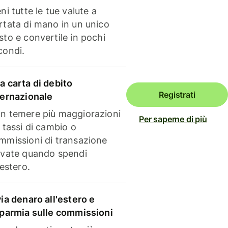
ni tutte le tue valute a
rtata di mano in un unico
sto e convertile in pochi
condi.
a carta di debito
Registrati
ternazionale
n temere più maggiorazioni
Per saperne di più
i tassi di cambio o
mmissioni di transazione
evate quando spendi
'estero.
via denaro all'estero e
sparmia sulle commissioni