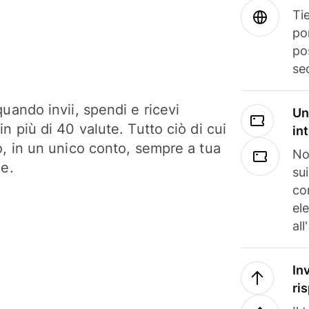
Tie
po
po
se
uando invii, spendi e ricevi
Un
n più di 40 valute. Tutto ciò di cui
in
o, in un unico conto, sempre a tua
No
ne.
su
co
el
all
In
ri