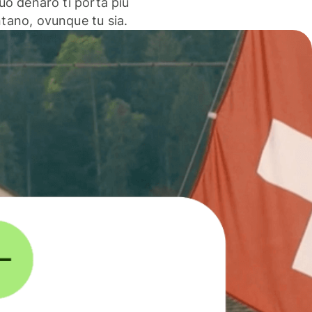
 tuo denaro ti porta più
ntano, ovunque tu sia.