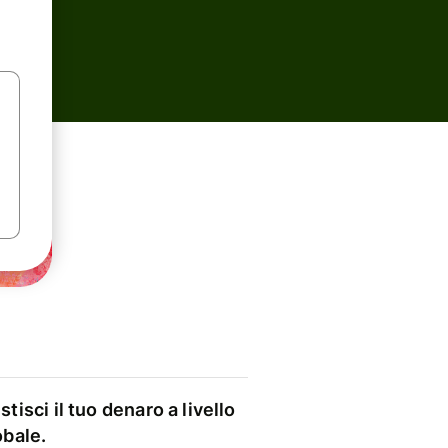
stisci il tuo denaro a livello
obale.