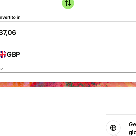
nvertito in
GBP
Ge
gl