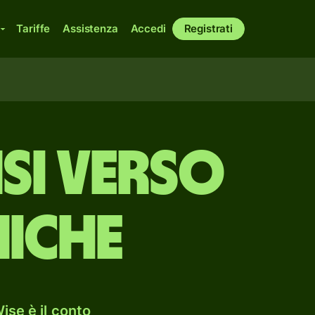
Tariffe
Assistenza
Accedi
Registrati
si verso
niche
ise è il conto