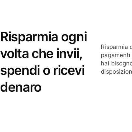
Risparmia ogni
Risparmia q
volta che invii,
pagamenti i
hai bisogn
spendi o ricevi
disposizio
denaro