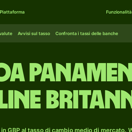
Piattaforma
Funzionalità
 valute
Avvisi sul tasso
Confronta i tassi delle banche
oa panamen
line britan
in GBP al tasso di cambio medio di mercato. W