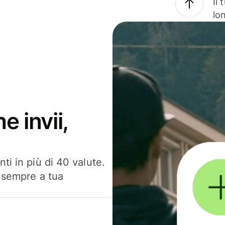
Il
lo
e invii,
ti in più di 40 valute.
, sempre a tua