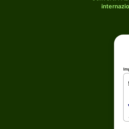
internazi
Im