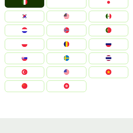
Italia
JA
Japan
South Korea
Malay
Mexico
Nederland
Norge
Portugal
Polska
România
Россия
Slovensko
Ruoŧŧa
ไทย
Türkiye
United States
Vietnam
中国
中國香港特別行政區