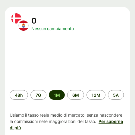
0
Nessun cambiamento
Periodo
48h
7G
1M
6M
12M
5A
di
tempo
Usiamo il tasso reale medio di mercato, senza nascondere
le commissioni nelle maggiorazioni del tasso.
Per saperne
di più