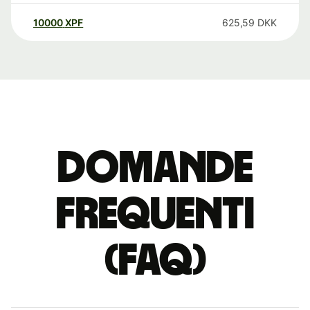
10000
XPF
625,59
DKK
Domande
Frequenti
(FAQ)