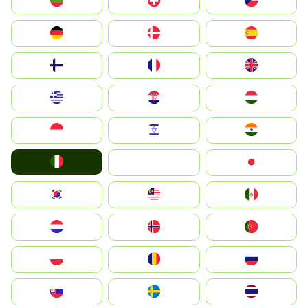
България
Switzerland
Czechia
Deutschland
Denmark
España
Suomi
France
United Kingdom
Greece
Hrvatska
Magyarország
Indonesia
Israel
India
Italia
JA
Japan
South Korea
Malay
Mexico
Nederland
Norge
Portugal
Polska
România
Россия
Slovensko
Ruoŧŧa
ไทย