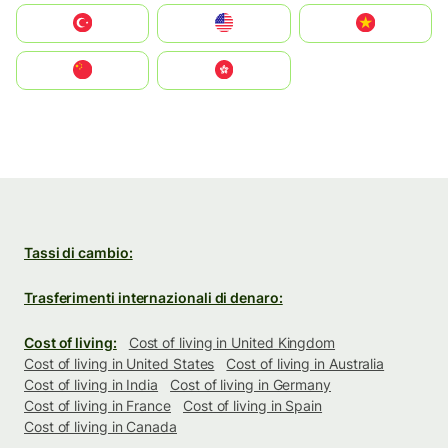
Türkiye
United States
Vietnam
中国
中國香港特別行政區
Tassi di cambio:
Trasferimenti internazionali di denaro:
Cost of living:
Cost of living in United Kingdom
Cost of living in United States
Cost of living in Australia
Cost of living in India
Cost of living in Germany
Cost of living in France
Cost of living in Spain
Cost of living in Canada