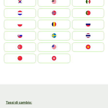
South Korea
Malay
Mexico
Nederland
Norge
Portugal
Polska
România
Россия
Slovensko
Ruoŧŧa
ไทย
Türkiye
United States
Vietnam
中国
中國香港特別行政區
Tassi di cambio: