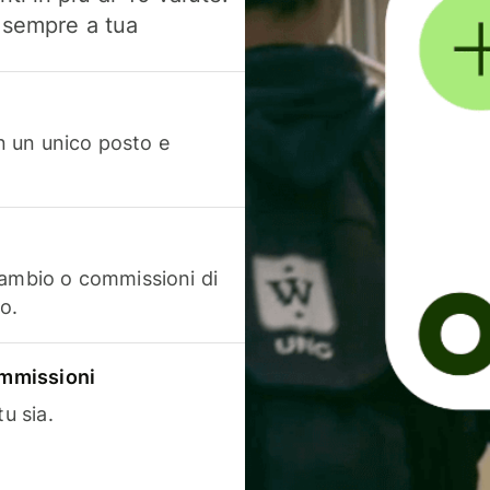
, sempre a tua
in un unico posto e
cambio o commissioni di
o.
commissioni
u sia.