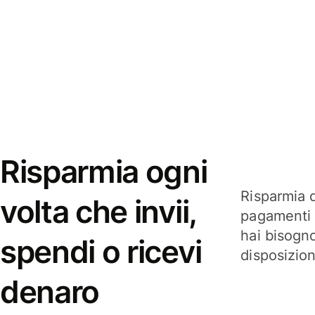
Risparmia ogni
Risparmia q
volta che invii,
pagamenti i
hai bisogn
spendi o ricevi
disposizio
denaro