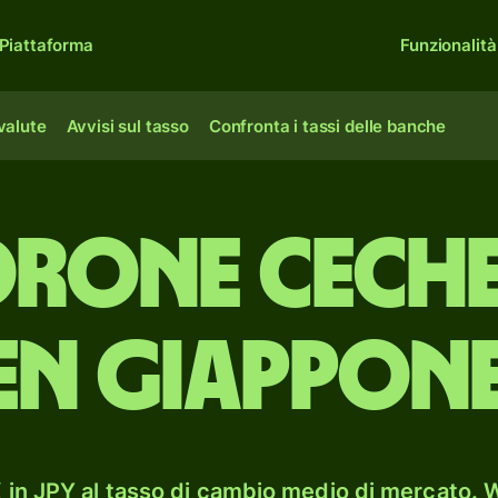
Piattaforma
Funzionalità
 valute
Avvisi sul tasso
Confronta i tassi delle banche
orone ceche
en giappone
in JPY al tasso di cambio medio di mercato. W