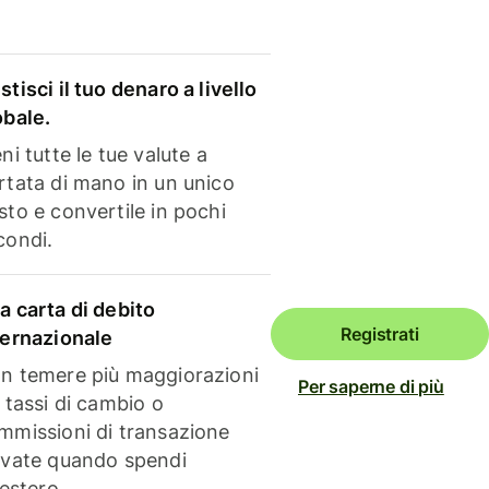
stisci il tuo denaro a livello
obale.
ni tutte le tue valute a
rtata di mano in un unico
sto e convertile in pochi
condi.
a carta di debito
Registrati
ternazionale
n temere più maggiorazioni
Per saperne di più
i tassi di cambio o
mmissioni di transazione
evate quando spendi
'estero.