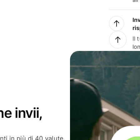
In
ri
Il
lo
e invii,
ti in più di 40 valute.