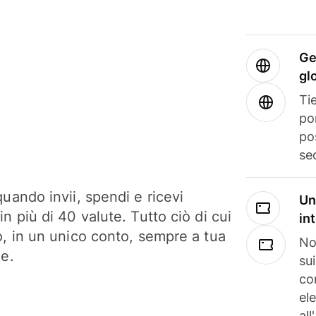
Ge
gl
Tie
po
po
se
uando invii, spendi e ricevi
Un
n più di 40 valute. Tutto ciò di cui
in
o, in un unico conto, sempre a tua
No
ne.
su
co
el
all