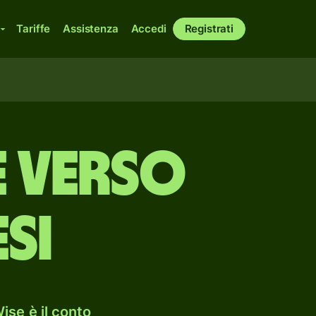
Tariffe
Assistenza
Accedi
Registrati
 verso
si
ise è il conto