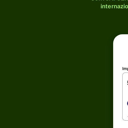
internazi
Im