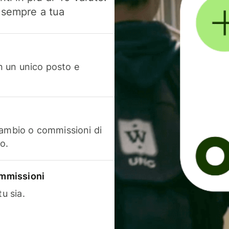
, sempre a tua
in un unico posto e
cambio o commissioni di
o.
commissioni
u sia.