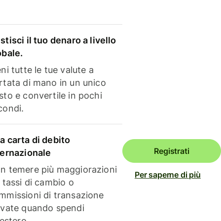
stisci il tuo denaro a livello
obale.
ni tutte le tue valute a
rtata di mano in un unico
sto e convertile in pochi
condi.
a carta di debito
Registrati
ternazionale
n temere più maggiorazioni
Per saperne di più
i tassi di cambio o
mmissioni di transazione
evate quando spendi
'estero.