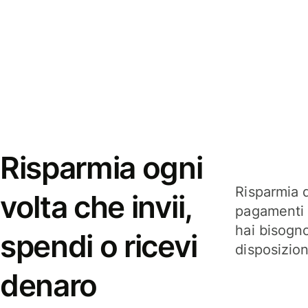
Risparmia ogni
Risparmia q
volta che invii,
pagamenti i
hai bisogn
spendi o ricevi
disposizio
denaro