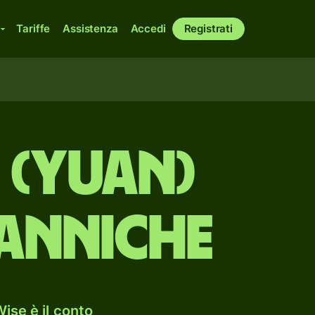
Tariffe
Assistenza
Accedi
Registrati
i (yuan)
tanniche
ise è il conto