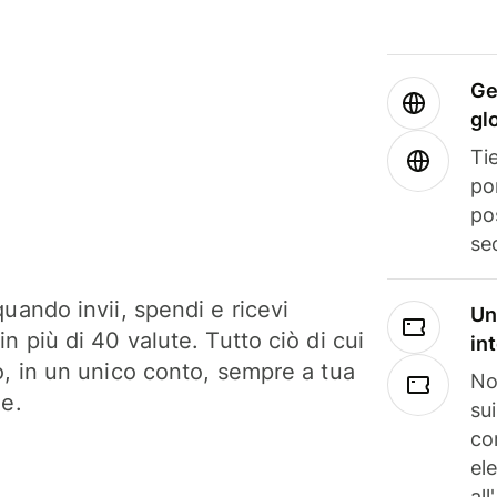
Ge
gl
Tie
po
po
se
uando invii, spendi e ricevi
Un
n più di 40 valute. Tutto ciò di cui
in
o, in un unico conto, sempre a tua
No
ne.
su
co
el
all