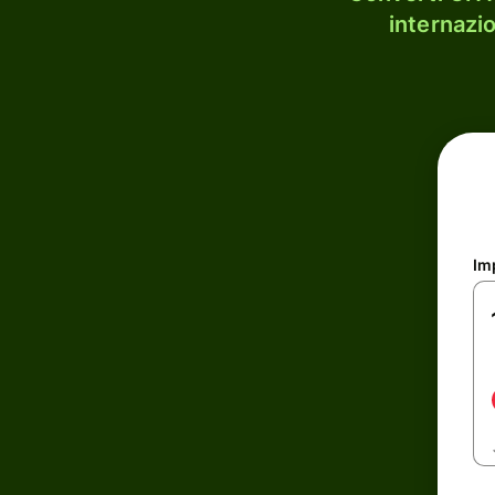
internazi
Im