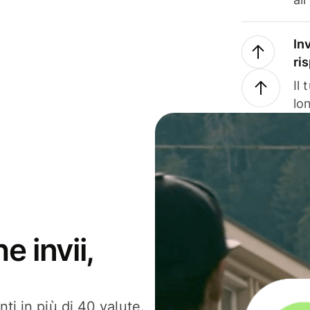
In
ri
Il
lo
e invii,
ti in più di 40 valute.