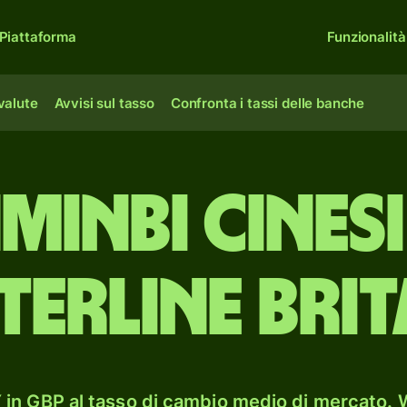
Piattaforma
Funzionalità
 valute
Avvisi sul tasso
Confronta i tassi delle banche
minbi cines
terline bri
in GBP al tasso di cambio medio di mercato. W