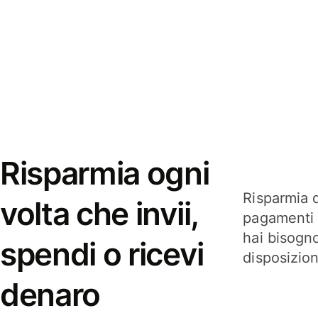
Risparmia ogni
Risparmia q
volta che invii,
pagamenti i
hai bisogn
spendi o ricevi
disposizio
denaro