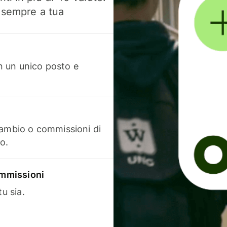
, sempre a tua
in un unico posto e
cambio o commissioni di
o.
commissioni
u sia.