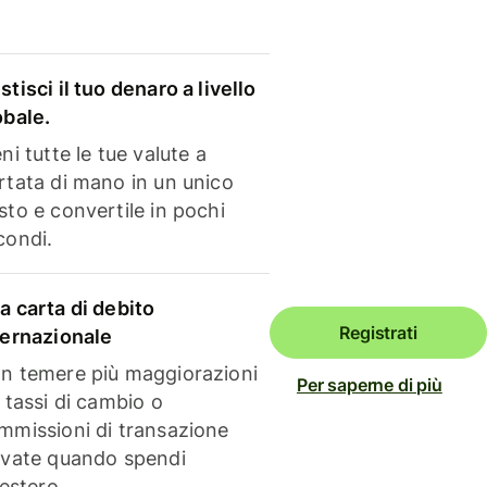
stisci il tuo denaro a livello
obale.
ni tutte le tue valute a
rtata di mano in un unico
sto e convertile in pochi
condi.
a carta di debito
Registrati
ternazionale
n temere più maggiorazioni
Per saperne di più
i tassi di cambio o
mmissioni di transazione
evate quando spendi
'estero.