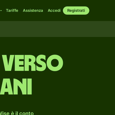
Tariffe
Assistenza
Accedi
Registrati
 verso
ani
ise è il conto