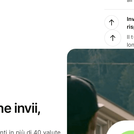
In
ri
Il
lo
e invii,
ti in più di 40 valute.