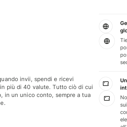
Ge
gl
Tie
po
po
se
uando invii, spendi e ricevi
Un
n più di 40 valute. Tutto ciò di cui
in
o, in un unico conto, sempre a tua
No
ne.
su
co
el
all