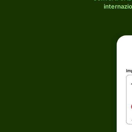
internazi
Im