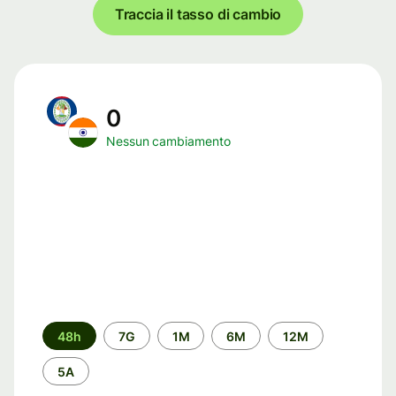
Traccia il tasso di cambio
0
Nessun cambiamento
Periodo
48h
7G
1M
6M
12M
di
tempo
5A