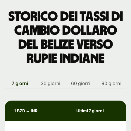
storico dei tassi di
cambio dollaro
del Belize verso
rupie indiane
7 giorni
30 giorni
60 giorni
90 giorni
1 BZD → INR
Ultimi 7 giorni