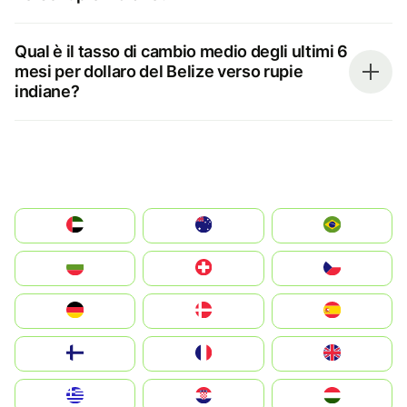
Qual è il tasso di cambio medio degli ultimi 6
mesi per dollaro del Belize verso rupie
indiane?
الإمارات العربية المتحدة
Australia
Brazil
България
Switzerland
Czechia
Deutschland
Denmark
España
Suomi
France
United Kingdom
Greece
Hrvatska
Magyarország