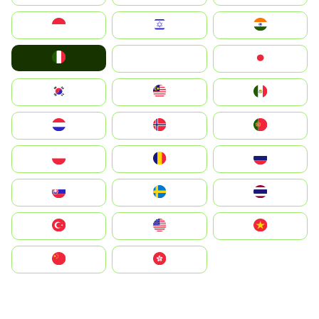
Indonesia
Israel
India
Italia
JA
Japan
South Korea
Malay
Mexico
Nederland
Norge
Portugal
Polska
România
Россия
Slovensko
Ruoŧŧa
ไทย
Türkiye
United States
Vietnam
中国
中國香港特別行政區