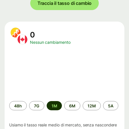
Traccia il tasso di cambio
0
Nessun cambiamento
Periodo
48h
7G
1M
6M
12M
5A
di
tempo
Usiamo il tasso reale medio di mercato, senza nascondere