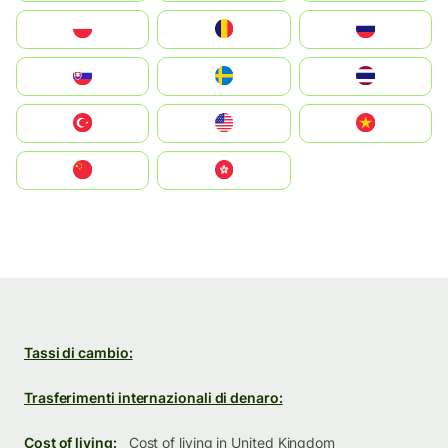
Polska
România
Россия
Slovensko
Ruoŧŧa
ไทย
Türkiye
United States
Vietnam
中国
中國香港特別行政區
Tassi di cambio:
Trasferimenti internazionali di denaro:
Cost of living:
Cost of living in United Kingdom