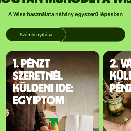
A Wise használata néhány egyszerű lépésben
Számla nyitása
1. Pénzt
2. V
szeretnél
kül
küldeni ide:
pén
Egyiptom