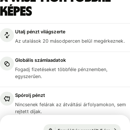
képes
Utalj pénzt világszerte
Az utalások 20 másodpercen belül megérkeznek.
Globális számlaadatok
Fogadj fizetéseket többféle pénznemben,
egyszerűen.
Spórolj pénzt
Nincsenek felárak az átváltási árfolyamokon, sem
rejtett díjak.
Ennyi ideig garantált: 5 óra
1 EUR = 