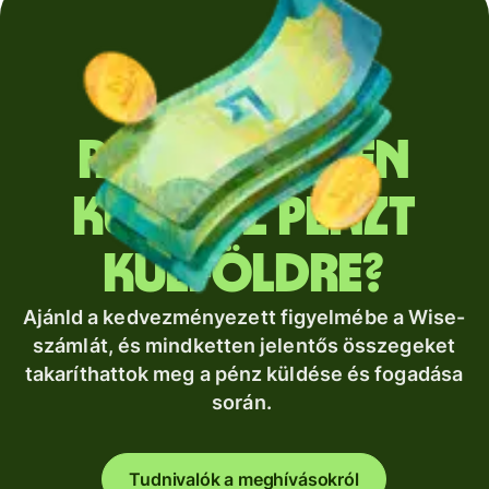
Rendszeresen
küldesz pénzt
külföldre?
Ajánld a kedvezményezett figyelmébe a Wise-
számlát, és mindketten jelentős összegeket
takaríthattok meg a pénz küldése és fogadása
során.
Tudnivalók a meghívásokról