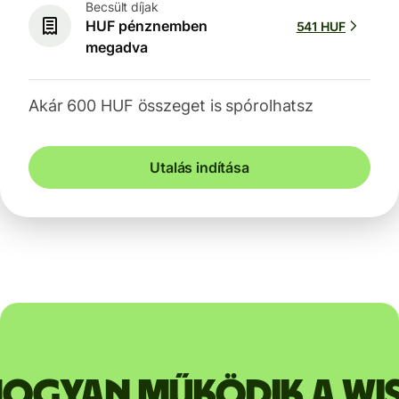
Becsült díjak
HUF pénznemben
541 HUF
megadva
Akár 600 HUF összeget is spórolhatsz
Utalás indítása
ogyan működik a Wi