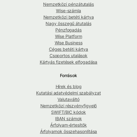
Nemzetközi pénzátutalás
Wise-számla
Nemzetközi betéti kártya
Nagy összegű átutalás
Pénzfogadás
Wise Platform
Wise Business
Céges betéti kártya
Csoportos utalások
Kártyás fizetések elfogadása
Források
Hírek és blog
Kutatási adatvédelmi szabályzat
Valutaváltó
Nemzetközi részvényfigyelő
SWIFT/BIC kódok
IBAN számok
Árfolyam-értesítők
Árfolyamok összehasonlítása