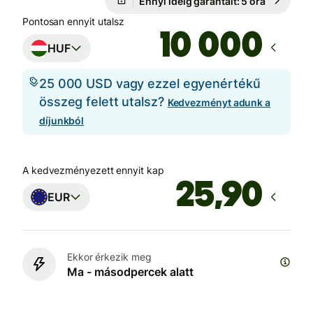
Ennyi ideig garantált: 5 óra
Pontosan ennyit utalsz
HUF
25 000 USD vagy ezzel egyenértékű
összeg felett utalsz?
Kedvezményt adunk a
díjunkból
A kedvezményezett ennyit kap
EUR
Ekkor érkezik meg
Ma - másodpercek alatt