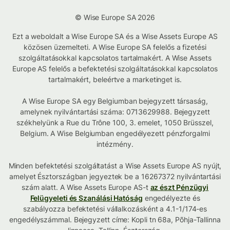
© Wise Europe SA 2026
Ezt a weboldalt a Wise Europe SA és a Wise Assets Europe AS
közösen üzemelteti. A Wise Europe SA felelős a fizetési
szolgáltatásokkal kapcsolatos tartalmakért. A Wise Assets
Europe AS felelős a befektetési szolgáltatásokkal kapcsolatos
tartalmakért, beleértve a marketinget is.
A Wise Europe SA egy Belgiumban bejegyzett társaság,
amelynek nyilvántartási száma: 0713629988. Bejegyzett
székhelyünk a Rue du Trône 100, 3. emelet, 1050 Brüsszel,
Belgium. A Wise Belgiumban engedélyezett pénzforgalmi
intézmény.
Minden befektetési szolgáltatást a Wise Assets Europe AS nyújt,
amelyet Észtországban jegyeztek be a 16267372 nyilvántartási
szám alatt. A Wise Assets Europe AS-t
az észt Pénzügyi
Felügyeleti és Szanálási Hatóság
engedélyezte és
szabályozza befektetési vállalkozásként a 4.1-1/174-es
engedélyszámmal. Bejegyzett címe: Kopli tn 68a, Põhja-Tallinna