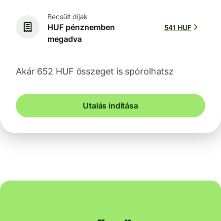
Becsült díjak
HUF pénznemben
541 HUF
megadva
Akár 652 HUF összeget is spórolhatsz
Utalás indítása