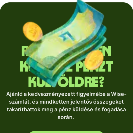
Rendszeresen
küldesz pénzt
külföldre?
Ajánld a kedvezményezett figyelmébe a Wise-
számlát, és mindketten jelentős összegeket
takaríthattok meg a pénz küldése és fogadása
során.