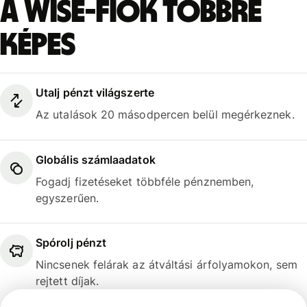
A Wise-fiók többre
képes
Utalj pénzt világszerte
Az utalások 20 másodpercen belül megérkeznek.
Globális számlaadatok
Fogadj fizetéseket többféle pénznemben,
egyszerűen.
Spórolj pénzt
Nincsenek felárak az átváltási árfolyamokon, sem
rejtett díjak.
1 EUR = 363,081 HUF