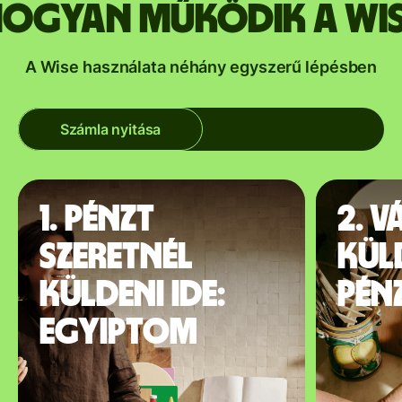
ogyan működik a Wi
A Wise használata néhány egyszerű lépésben
Számla nyitása
1. Pénzt
2. V
szeretnél
kül
küldeni ide:
pén
Egyiptom