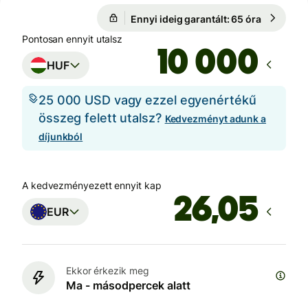
Ennyi ideig garantált: 65 óra
1 EUR = 3
Ennyi ideig garantált: 65 óra
Pontosan ennyit utalsz
HUF
25 000 USD vagy ezzel egyenértékű
összeg felett utalsz?
Kedvezményt adunk a
díjunkból
A kedvezményezett ennyit kap
EUR
Ekkor érkezik meg
Ma - másodpercek alatt