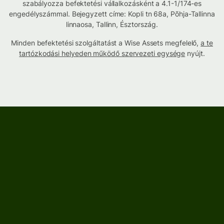
szabályozza befektetési vállalkozásként a 4.1-1/174-es
engedélyszámmal. Bejegyzett címe: Kopli tn 68a, Põhja-Tallinna
linnaosa, Tallinn, Észtország.
Minden befektetési szolgáltatást a Wise Assets megfelelő,
a te
tartózkodási helyeden működő szervezeti egysége
nyújt.