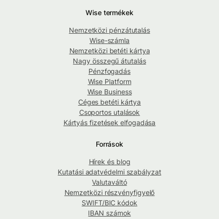
Wise termékek
Nemzetközi pénzátutalás
Wise-számla
Nemzetközi betéti kártya
Nagy összegű átutalás
Pénzfogadás
Wise Platform
Wise Business
Céges betéti kártya
Csoportos utalások
Kártyás fizetések elfogadása
Források
Hírek és blog
Kutatási adatvédelmi szabályzat
Valutaváltó
Nemzetközi részvényfigyelő
SWIFT/BIC kódok
IBAN számok