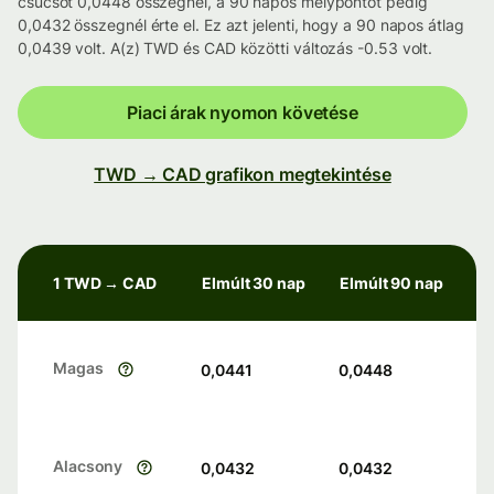
csúcsot 0,0448 összegnél, a 90 napos mélypontot pedig
0,0432 összegnél érte el. Ez azt jelenti, hogy a 90 napos átlag
0,0439 volt. A(z) TWD és CAD közötti változás -0.53 volt.
Piaci árak nyomon követése
TWD → CAD grafikon megtekintése
1 TWD → CAD
Elmúlt 30 nap
Elmúlt 90 nap
Magas
0,0441
0,0448
Alacsony
0,0432
0,0432