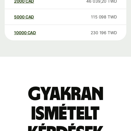
2000
CAD
46 039,20
TWD
5000
CAD
115 098
TWD
10000
CAD
230 196
TWD
Gyakran
ismételt