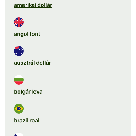
amerikai dollár
angol font
ausztrál dollár
bolgár leva
brazil real