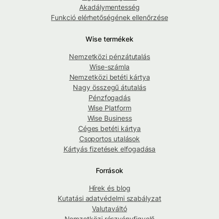
Akadálymentesség
Funkció elérhetőségének ellenőrzése
Wise termékek
Nemzetközi pénzátutalás
Wise-számla
Nemzetközi betéti kártya
Nagy összegű átutalás
Pénzfogadás
Wise Platform
Wise Business
Céges betéti kártya
Csoportos utalások
Kártyás fizetések elfogadása
Források
Hírek és blog
Kutatási adatvédelmi szabályzat
Valutaváltó
Nemzetközi részvényfigyelő