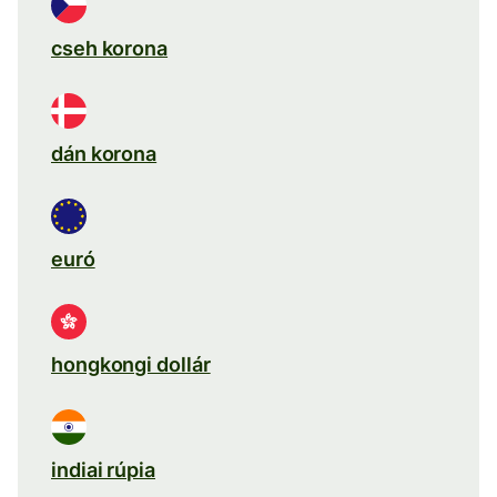
cseh korona
dán korona
euró
hongkongi dollár
indiai rúpia