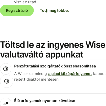
visz az utad.
Regisztráció
Tudj meg többet
Töltsd le az ingyenes Wise
valutaváltó appunkat
Pénzátutalási szolgáltatók összehasonlítása
A Wise-zal mindig
a piaci középárfolyamot
kapod,
rejtett díjaktól mentesen.
Élő árfolyamok nyomon követése