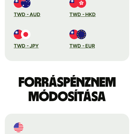
TWD - AUD
TWD - HKD
TWD - JPY
TWD - EUR
Forráspénznem
módosítása