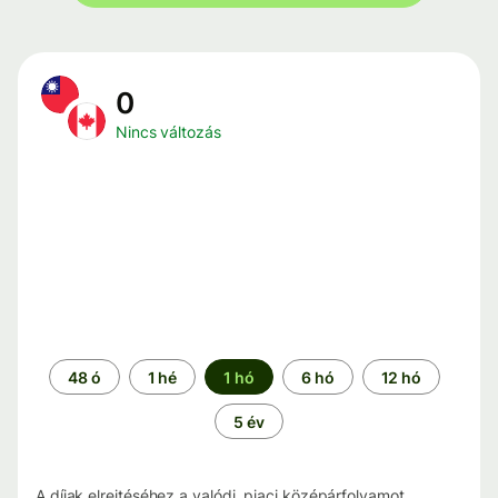
0
Nincs változás
Időszak
48 ó
1 hé
1 hó
6 hó
12 hó
5 év
A díjak elrejtéséhez a valódi, piaci középárfolyamot