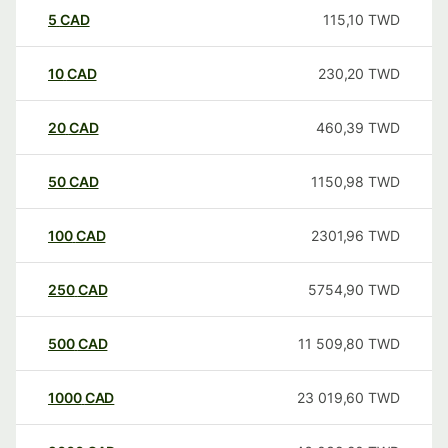
5
CAD
115,10
TWD
10
CAD
230,20
TWD
20
CAD
460,39
TWD
50
CAD
1150,98
TWD
100
CAD
2301,96
TWD
250
CAD
5754,90
TWD
500
CAD
11 509,80
TWD
1000
CAD
23 019,60
TWD