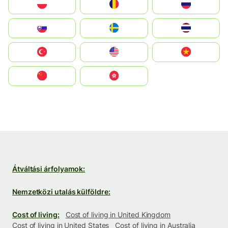
Polska
România
Россия
Slovensko
Ruoŧŧa
ไทย
Türkiye
United States
Vietnam
中国
中國香港特別行政區
Átváltási árfolyamok:
Nemzetközi utalás külföldre:
Cost of living:
Cost of living in United Kingdom
Cost of living in United States
Cost of living in Australia