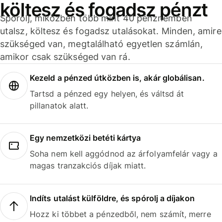
költesz és fogadsz pénzt
Spórolj, miközben több mint 40 pénznemben
utalsz, költesz és fogadsz utalásokat. Minden, amire
szükséged van, megtalálható egyetlen számlán,
amikor csak szükséged van rá.
Kezeld a pénzed útközben is, akár globálisan.
Tartsd a pénzed egy helyen, és váltsd át
pillanatok alatt.
Egy nemzetközi betéti kártya
Soha nem kell aggódnod az árfolyamfelár vagy a
magas tranzakciós díjak miatt.
Indíts utalást külföldre, és spórolj a díjakon
Hozz ki többet a pénzedből, nem számít, merre