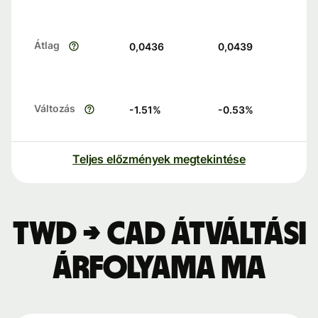
Átlag
0,0436
0,0439
Változás
-1.51
%
-0.53
%
Teljes előzmények megtekintése
TWD → CAD átváltási
árfolyama ma