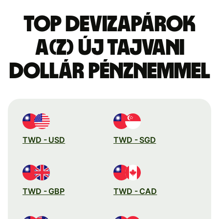
Top devizapárok
a(z) új tajvani
dollár pénznemmel
TWD - USD
TWD - SGD
TWD - GBP
TWD - CAD