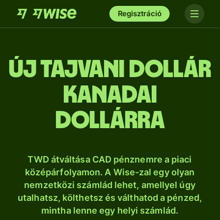
Regisztráció
új tajvani dollár
kanadai
dollárra
TWD átváltása CAD pénznemre a piaci
középárfolyamon. A Wise-zal egy olyan
nemzetközi számlád lehet, amellyel úgy
utalhatsz, költhetsz és válthatod a pénzed,
mintha lenne egy helyi számlád.