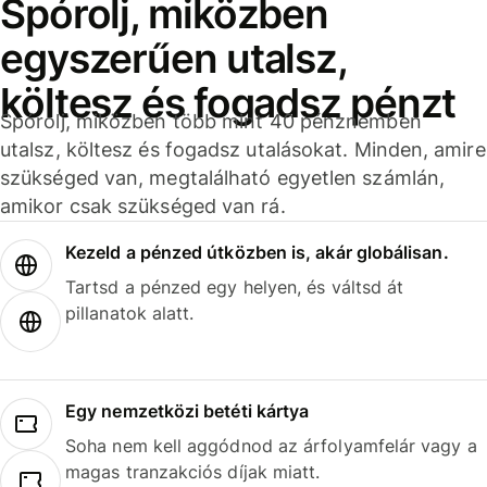
Spórolj, miközben
egyszerűen utalsz,
költesz és fogadsz pénzt
Spórolj, miközben több mint 40 pénznemben
utalsz, költesz és fogadsz utalásokat. Minden, amire
szükséged van, megtalálható egyetlen számlán,
amikor csak szükséged van rá.
Kezeld a pénzed útközben is, akár globálisan.
Tartsd a pénzed egy helyen, és váltsd át
pillanatok alatt.
Egy nemzetközi betéti kártya
Soha nem kell aggódnod az árfolyamfelár vagy a
magas tranzakciós díjak miatt.