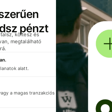
yszerűen
adsz pénzt
alsz, költesz és
van, megtalálható
rá.
an.
lanatok alatt.
vagy a magas tranzakciós