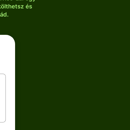
költhetsz és
lád.