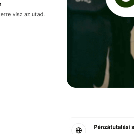
n
rre visz az utad.
Pénzátutalási 