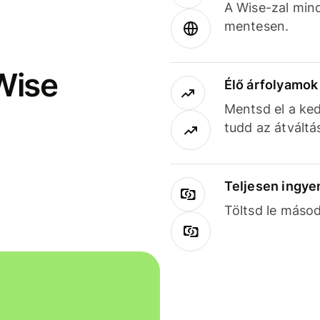
A Wise-zal min
mentesen.
Wise
Élő árfolyamo
Mentsd el a ked
tudd az átváltá
Teljesen ingye
Töltsd le másod