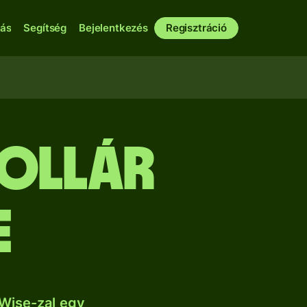
bás
Segítség
Bejelentkezés
Regisztráció
dollár
e
Wise-zal egy