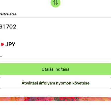
áltva erre
JPY
Utalás indítása
Átváltási árfolyam nyomon követése