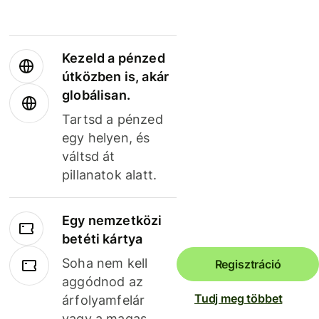
Kezeld a pénzed
útközben is, akár
globálisan.
Tartsd a pénzed
egy helyen, és
váltsd át
pillanatok alatt.
Egy nemzetközi
betéti kártya
Soha nem kell
Regisztráció
aggódnod az
Tudj meg többet
árfolyamfelár
vagy a magas