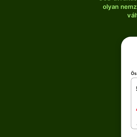
olyan nemze
vál
Ös