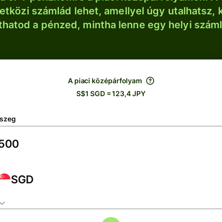
tközi számlád lehet, amellyel úgy utalhatsz, 
thatod a pénzed, mintha lenne egy helyi szám
A piaci középárfolyam
S$1 SGD = 123,4 JPY
szeg
SGD