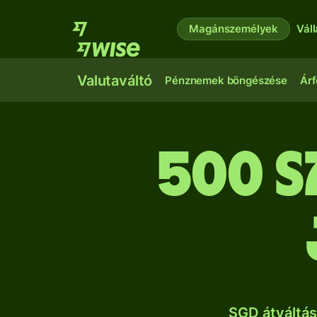
Magánszemélyek
Vál
Valutaváltó
Pénznemek böngészése
Árf
500 s
SGD átváltás