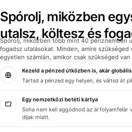
Spórolj, miközben eg
utalsz, költesz és fog
Spórolj, miközben több mint 40 pénznemben ut
fogadsz utalásokat. Minden, amire szükséged 
egyetlen számlán, amikor csak szükséged van 
Kezeld a pénzed útközben is, akár globális
Tartsd a pénzed egy helyen, és váltsd át pil
Egy nemzetközi betéti kártya
Soha nem kell aggódnod az árfolyamfelár 
díjak miatt.