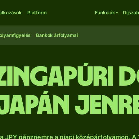
lalkozások
Platform
Funkciók
Díjsza
olyamfigyelés
Bankok árfolyamai
zingapúri 
japán jenr
a JPY pénznemre a piaci középárfolyamon. A 