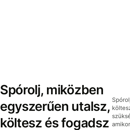
Spórolj, miközben
Spórol
egyszerűen utalsz,
költes
szüksé
költesz és fogadsz
amikor