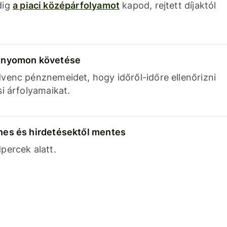
dig
a piaci középárfolyamot
kapod, rejtett díjaktól
k nyomon követése
venc pénznemeidet, hogy időről-időre ellenőrizni
si árfolyamaikat.
nes és hirdetésektől mentes
percek alatt.