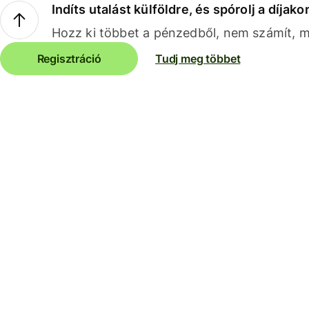
Indíts utalást külföldre, és spórolj a díjako
Hozz ki többet a pénzedből, nem számít, me
Regisztráció
Tudj meg többet