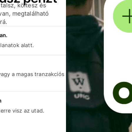
alsz, költesz és
van, megtalálható
rá.
an.
lanatok alatt.
vagy a magas tranzakciós
n
rre visz az utad.