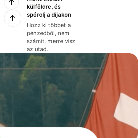
külföldre, és
spórolj a díjakon
Hozz ki többet a
pénzedből, nem
számít, merre visz
az utad.