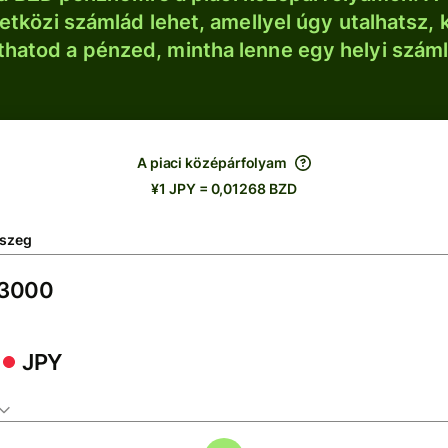
tközi számlád lehet, amellyel úgy utalhatsz, 
thatod a pénzed, mintha lenne egy helyi szám
A piaci középárfolyam
¥1 JPY = 0,01268 BZD
szeg
JPY