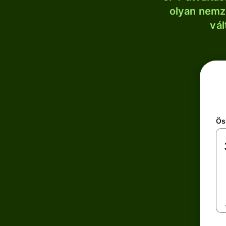
olyan nemze
vál
Ös