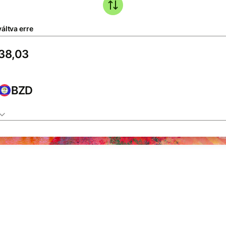
áltva erre
BZD