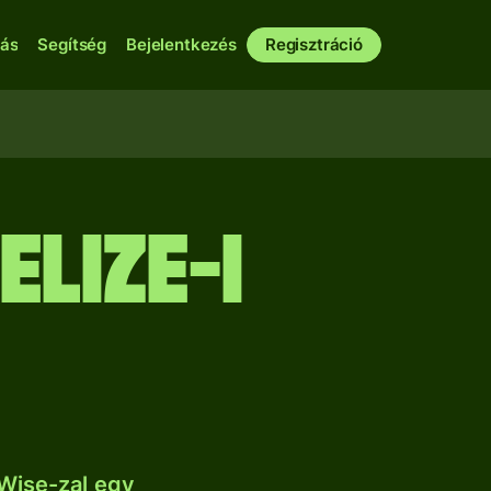
bás
Segítség
Bejelentkezés
Regisztráció
lize-i
Wise-zal egy