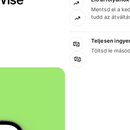
Mentsd el a ked
tudd az átváltá
Teljesen ingye
Töltsd le másod