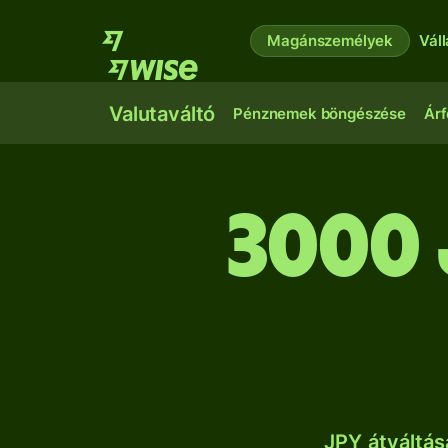
Magánszemélyek
Vál
Valutaváltó
Pénznemek böngészése
Árf
3000 
JPY átváltá