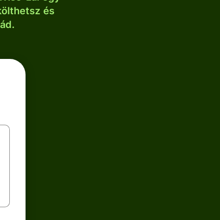
költhetsz és
lád.