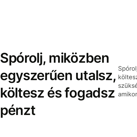
Spórolj, miközben
Spórol
egyszerűen utalsz,
költes
szüksé
költesz és fogadsz
amikor
pénzt