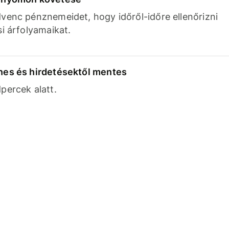
venc pénznemeidet, hogy időről-időre ellenőrizni
si árfolyamaikat.
nes és hirdetésektől mentes
percek alatt.