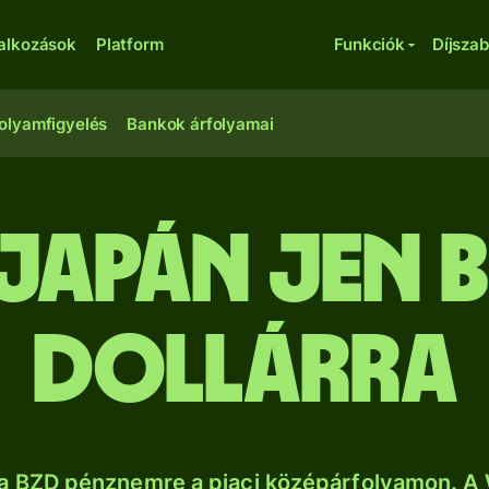
lalkozások
Platform
Funkciók
Díjsza
olyamfigyelés
Bankok árfolyamai
japán jen be
dollárra
sa BZD pénznemre a piaci középárfolyamon. A 