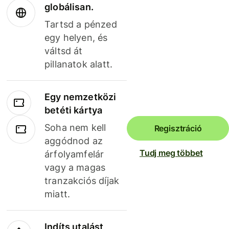
globálisan.
Tartsd a pénzed
egy helyen, és
váltsd át
pillanatok alatt.
Egy nemzetközi
betéti kártya
Soha nem kell
Regisztráció
aggódnod az
Tudj meg többet
árfolyamfelár
vagy a magas
tranzakciós díjak
miatt.
Indíts utalást