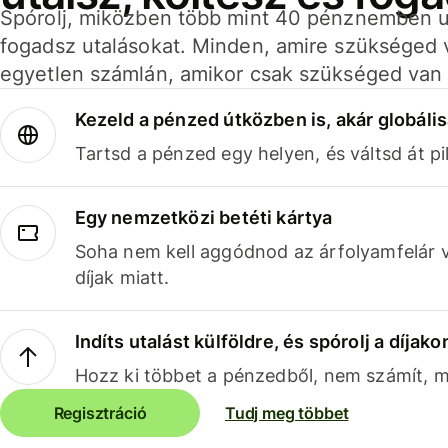
Spórolj, miközben több mint 40 pénznemben ut
fogadsz utalásokat. Minden, amire szükséged 
egyetlen számlán, amikor csak szükséged van 
Kezeld a pénzed útközben is, akár globális
Tartsd a pénzed egy helyen, és váltsd át pil
Egy nemzetközi betéti kártya
Soha nem kell aggódnod az árfolyamfelár 
díjak miatt.
Indíts utalást külföldre, és spórolj a díjako
Hozz ki többet a pénzedből, nem számít, me
Regisztráció
Tudj meg többet