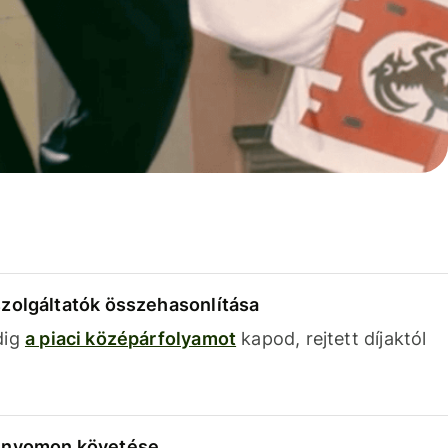
szolgáltatók összehasonlítása
dig
a piaci középárfolyamot
kapod, rejtett díjaktól
k nyomon követése