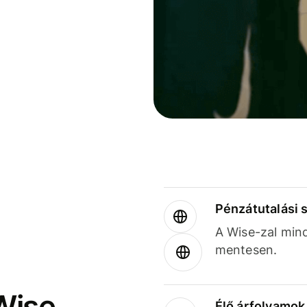
Pénzátutalási 
A Wise-zal min
mentesen.
Wise
Élő árfolyamo