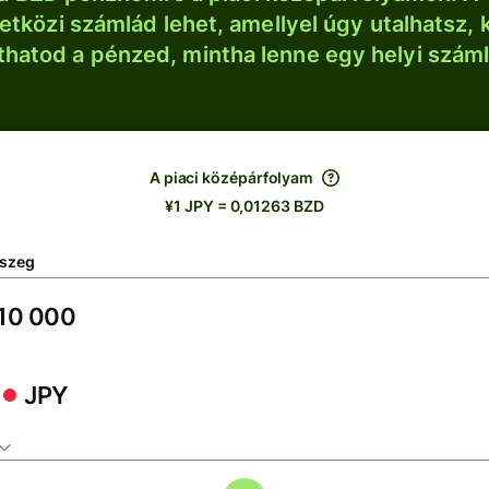
tközi számlád lehet, amellyel úgy utalhatsz, 
thatod a pénzed, mintha lenne egy helyi szám
A piaci középárfolyam
¥1 JPY = 0,01263 BZD
szeg
JPY