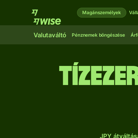
Magánszemélyek
Vál
Valutaváltó
Pénznemek böngészése
Árf
tíz­eze
JPY átváltá