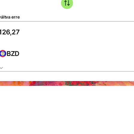
áltva erre
BZD