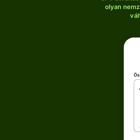
olyan nemze
vál
Ös