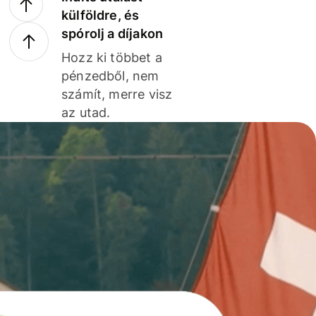
külföldre, és
spórolj a díjakon
Hozz ki többet a
pénzedből, nem
számít, merre visz
az utad.