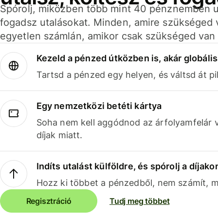
Spórolj, miközben több mint 40 pénznemben ut
fogadsz utalásokat. Minden, amire szükséged 
egyetlen számlán, amikor csak szükséged van 
Kezeld a pénzed útközben is, akár globális
Tartsd a pénzed egy helyen, és váltsd át pil
Egy nemzetközi betéti kártya
Soha nem kell aggódnod az árfolyamfelár 
díjak miatt.
Indíts utalást külföldre, és spórolj a díjako
Hozz ki többet a pénzedből, nem számít, me
Regisztráció
Tudj meg többet