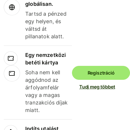
globálisan.
Tartsd a pénzed
egy helyen, és
váltsd át
pillanatok alatt.
Egy nemzetközi
betéti kártya
Soha nem kell
Regisztráció
aggódnod az
Tudj meg többet
árfolyamfelár
vagy a magas
tranzakciós díjak
miatt.
Indíts utalást