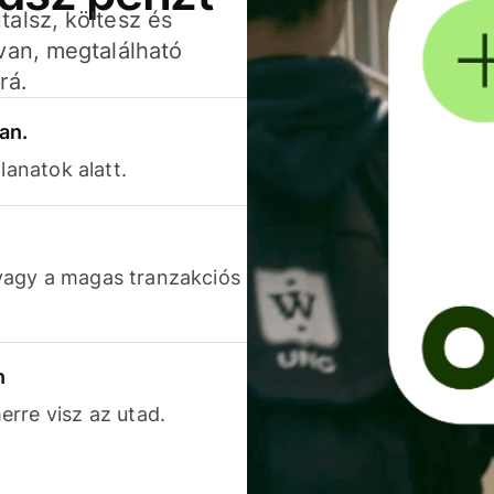
alsz, költesz és
van, megtalálható
rá.
an.
lanatok alatt.
vagy a magas tranzakciós
n
rre visz az utad.