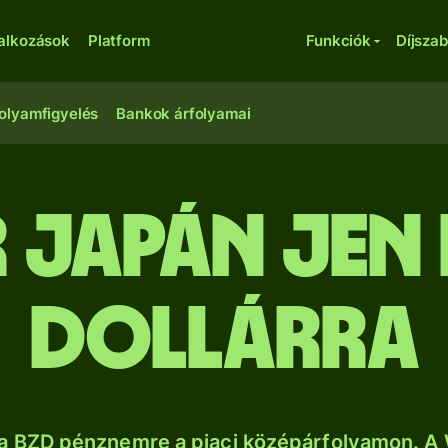
lalkozások
Platform
Funkciók
Díjsza
olyamfigyelés
Bankok árfolyamai
r japán jen 
dollárra
sa BZD pénznemre a piaci középárfolyamon. A 