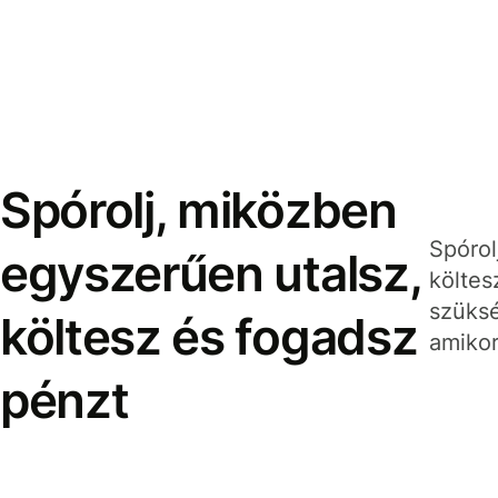
Spórolj, miközben
Spórol
egyszerűen utalsz,
költes
szüksé
költesz és fogadsz
amikor
pénzt