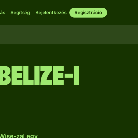
bás
Segítség
Bejelentkezés
Regisztráció
belize-i
Wise-zal egy