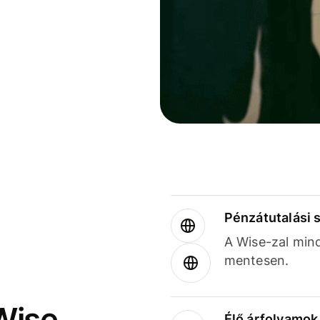
Pénzátutalási 
A Wise-zal min
mentesen.
Wise
Élő árfolyamo