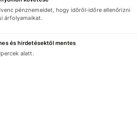
venc pénznemeidet, hogy időről-időre ellenőrizni
si árfolyamaikat.
nes és hirdetésektől mentes
percek alatt.