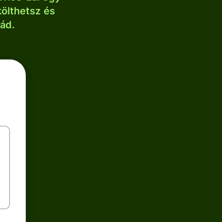
költhetsz és
lád.