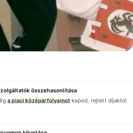
szolgáltatók összehasonlítása
dig
a piaci középárfolyamot
kapod, rejtett díjaktól
k nyomon követése