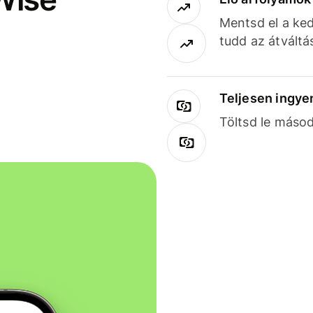
Mentsd el a ked
tudd az átváltá
Teljesen ingye
Töltsd le másod