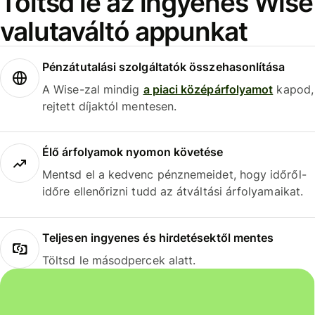
Töltsd le az ingyenes Wise
valutaváltó appunkat
Pénzátutalási szolgáltatók összehasonlítása
A Wise-zal mindig
a piaci középárfolyamot
kapod,
rejtett díjaktól mentesen.
Élő árfolyamok nyomon követése
Mentsd el a kedvenc pénznemeidet, hogy időről-
időre ellenőrizni tudd az átváltási árfolyamaikat.
Teljesen ingyenes és hirdetésektől mentes
Töltsd le másodpercek alatt.