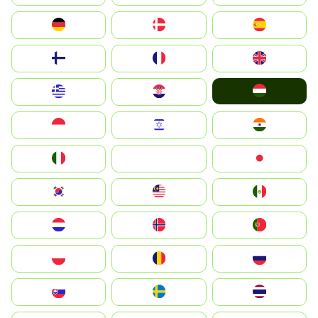
Deutschland
Denmark
España
Suomi
France
United Kingdom
Magyarország
Greece
Hrvatska
Indonesia
Israel
India
Italia
JA
Japan
South Korea
Malay
Mexico
Nederland
Norge
Portugal
Polska
România
Россия
Slovensko
Ruoŧŧa
ไทย