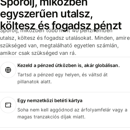
Spórolj, miközben
egyszerűen utalsz,
költesz és fogadsz pénzt
Spórolj, miközben több mint 40 pénznemben
utalsz, költesz és fogadsz utalásokat. Minden, amire
szükséged van, megtalálható egyetlen számlán,
amikor csak szükséged van rá.
Kezeld a pénzed útközben is, akár globálisan.
Tartsd a pénzed egy helyen, és váltsd át
pillanatok alatt.
Egy nemzetközi betéti kártya
Soha nem kell aggódnod az árfolyamfelár vagy a
magas tranzakciós díjak miatt.