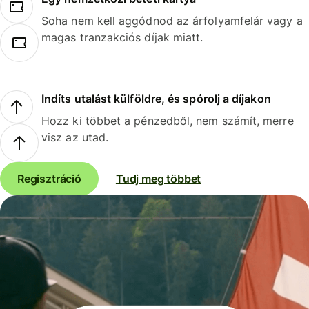
Soha nem kell aggódnod az árfolyamfelár vagy a
magas tranzakciós díjak miatt.
Indíts utalást külföldre, és spórolj a díjakon
Hozz ki többet a pénzedből, nem számít, merre
visz az utad.
Regisztráció
Tudj meg többet