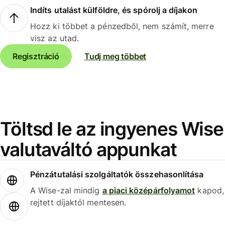
Indíts utalást külföldre, és spórolj a díjakon
Hozz ki többet a pénzedből, nem számít, merre
visz az utad.
Regisztráció
Tudj meg többet
Töltsd le az ingyenes Wise
valutaváltó appunkat
Pénzátutalási szolgáltatók összehasonlítása
A Wise-zal mindig
a piaci középárfolyamot
kapod,
rejtett díjaktól mentesen.