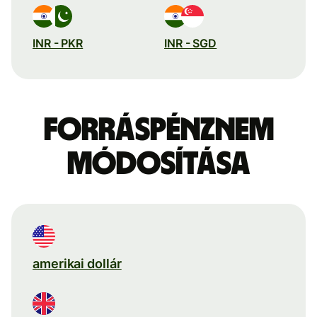
INR - PKR
INR - SGD
Forráspénznem
módosítása
amerikai dollár