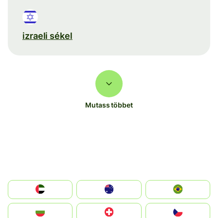
izraeli sékel
Mutass többet
الإمارات العربية المتحدة
Australia
Brazil
България
Switzerland
Czechia