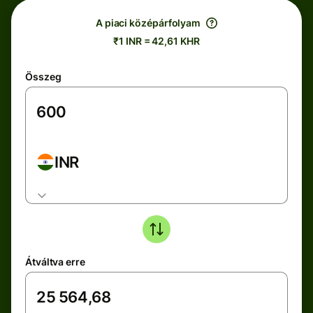
A piaci középárfolyam
₹1 INR = 42,61 KHR
Összeg
INR
Átváltva erre