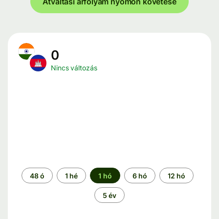
Átváltási árfolyam nyomon követése
0
Nincs változás
Időszak
48 ó
1 hé
1 hó
6 hó
12 hó
5 év