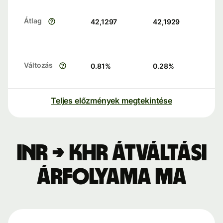
Átlag
42,1297
42,1929
Változás
0.81
%
0.28
%
Teljes előzmények megtekintése
INR → KHR átváltási
árfolyama ma