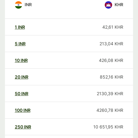
INR
KHR
1
INR
42,61
KHR
5
INR
213,04
KHR
10
INR
426,08
KHR
20
INR
852,16
KHR
50
INR
2130,39
KHR
100
INR
4260,78
KHR
250
INR
10 651,95
KHR