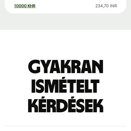
10000
KHR
234,70
INR
Gyakran
ismételt
kérdések