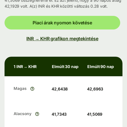
41,5069 összegnél érte el. Ez azt jelenti, hogy a 90 napos átlag
42,1929 volt. A(z) INR és KHR közötti változás 0.28 volt.
Piaci árak nyomon követése
INR → KHR grafikon megtekintése
1 INR → KHR
Elmúlt 30 nap
Elmúlt 90 nap
Magas
42,6438
42,6963
Alacsony
41,7343
41,5069