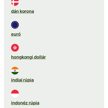
dán korona
euró
hongkongi dollár
indiai rúpia
indonéz rúpia