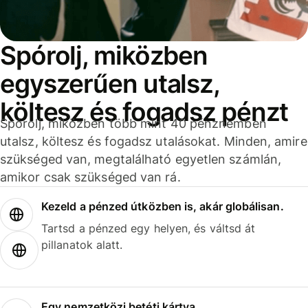
Spórolj, miközben
egyszerűen utalsz,
költesz és fogadsz pénzt
Spórolj, miközben több mint 40 pénznemben
utalsz, költesz és fogadsz utalásokat. Minden, amire
szükséged van, megtalálható egyetlen számlán,
amikor csak szükséged van rá.
Kezeld a pénzed útközben is, akár globálisan.
Tartsd a pénzed egy helyen, és váltsd át
pillanatok alatt.
Egy nemzetközi betéti kártya