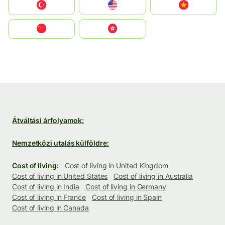
Türkiye
United States
Vietnam
中国
中國香港特別行政區
Átváltási árfolyamok:
Nemzetközi utalás külföldre:
Cost of living:
Cost of living in United Kingdom
Cost of living in United States
Cost of living in Australia
Cost of living in India
Cost of living in Germany
Cost of living in France
Cost of living in Spain
Cost of living in Canada