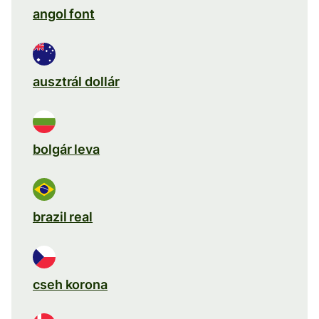
angol font
ausztrál dollár
bolgár leva
brazil real
cseh korona