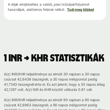
A díjak elrejtéséhez a valódi, piaci középárfolyamot
használjuk, alattomos felárak nélkül.
Tudj meg többet
1 INR → KHR statisztikák
A(z) INR/KHR teljesítménye az elmúlt 30 napban a 30 napos
csúcsot 42,6438 összegnél, a 30 napos mélypontot pedig
41,7343 összegnél érte el. Ez azt jelenti, hogy a 30 napos átlag
42,1297 volt. A(z) INR és KHR közötti változás 0.81 volt.
A(z) INR/KHR teljesítménye az elmúlt 90 napban a 90 napos
csúcsot 42,6963 összegnél, a 90 napos mélypontot pedig