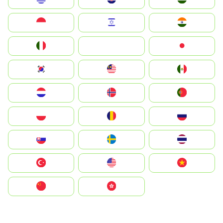
Indonesia
Israel
India
Italia
JA
Japan
South Korea
Malay
Mexico
Nederland
Norge
Portugal
Polska
România
Россия
Slovensko
Ruoŧŧa
ไทย
Türkiye
United States
Vietnam
中国
中國香港特別行政區