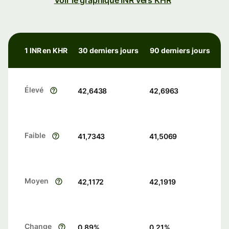
Voir le graphique INR vers KHR
1 INR en KHR
30 derniers jours
90 derniers jours
Élevé
42,6438
42,6963
Faible
41,7343
41,5069
Moyen
42,1172
42,1919
Change
0.89
%
0.21
%