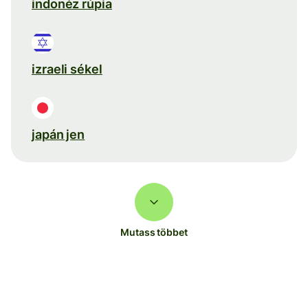
indonéz rúpia
izraeli sékel
japán jen
Mutass többet