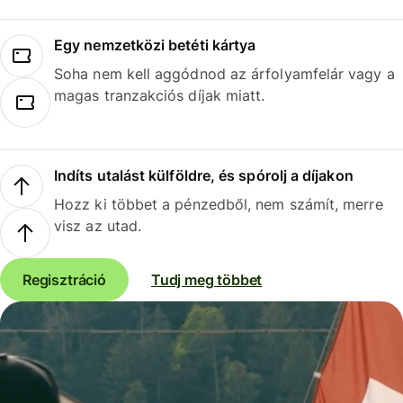
Egy nemzetközi betéti kártya
Soha nem kell aggódnod az árfolyamfelár vagy a
magas tranzakciós díjak miatt.
Indíts utalást külföldre, és spórolj a díjakon
Hozz ki többet a pénzedből, nem számít, merre
visz az utad.
Regisztráció
Tudj meg többet