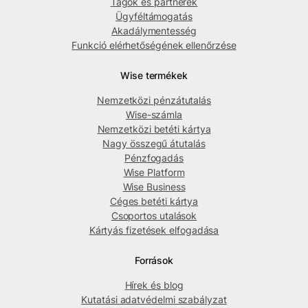
Tagok és partnerek
Ügyféltámogatás
Akadálymentesség
Funkció elérhetőségének ellenőrzése
Wise termékek
Nemzetközi pénzátutalás
Wise-számla
Nemzetközi betéti kártya
Nagy összegű átutalás
Pénzfogadás
Wise Platform
Wise Business
Céges betéti kártya
Csoportos utalások
Kártyás fizetések elfogadása
Források
Hírek és blog
Kutatási adatvédelmi szabályzat