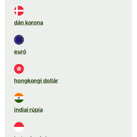
dán korona
euró
hongkongi dollár
indiai rúpia