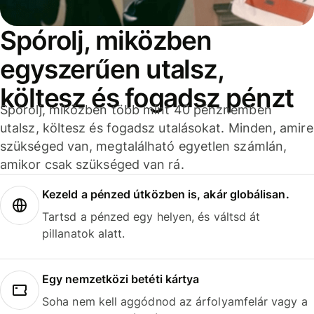
Spórolj, miközben
egyszerűen utalsz,
költesz és fogadsz pénzt
Spórolj, miközben több mint 40 pénznemben
utalsz, költesz és fogadsz utalásokat. Minden, amire
szükséged van, megtalálható egyetlen számlán,
amikor csak szükséged van rá.
Kezeld a pénzed útközben is, akár globálisan.
Tartsd a pénzed egy helyen, és váltsd át
pillanatok alatt.
Egy nemzetközi betéti kártya
Soha nem kell aggódnod az árfolyamfelár vagy a