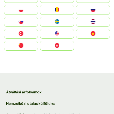
Polska
România
Россия
Slovensko
Ruoŧŧa
ไทย
Türkiye
United States
Vietnam
中国
中國香港特別行政區
Átváltási árfolyamok:
Nemzetközi utalás külföldre: