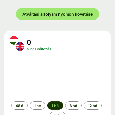
Átváltási árfolyam nyomon követése
0
Nincs változás
Időszak
48 ó
1 hé
1 hó
6 hó
12 hó