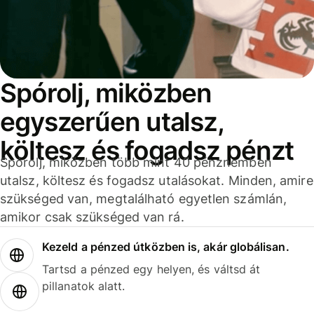
Spórolj, miközben
egyszerűen utalsz,
költesz és fogadsz pénzt
Spórolj, miközben több mint 40 pénznemben
utalsz, költesz és fogadsz utalásokat. Minden, amire
szükséged van, megtalálható egyetlen számlán,
amikor csak szükséged van rá.
Kezeld a pénzed útközben is, akár globálisan.
Tartsd a pénzed egy helyen, és váltsd át
pillanatok alatt.