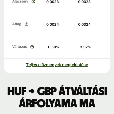
Alacsony
0,0023
0,0023
Átlag
0,0024
0,0024
Változás
-0.58
%
-3.32
%
Teljes előzmények megtekintése
HUF → GBP átváltási
árfolyama ma