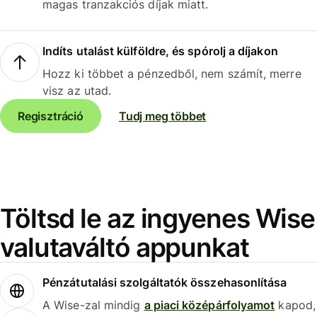
magas tranzakciós díjak miatt.
Indíts utalást külföldre, és spórolj a díjakon
Hozz ki többet a pénzedből, nem számít, merre
visz az utad.
Regisztráció
Tudj meg többet
Töltsd le az ingyenes Wise
valutaváltó appunkat
Pénzátutalási szolgáltatók összehasonlítása
A Wise-zal mindig
a piaci középárfolyamot
kapod,