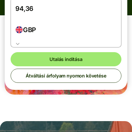
GBP
Utalás indítása
Átváltási árfolyam nyomon követése