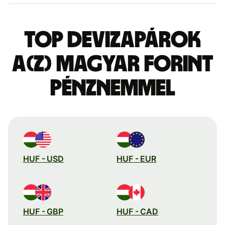
Top devizapárok
a(z) magyar forint
pénznemmel
HUF - USD
HUF - EUR
HUF - GBP
HUF - CAD