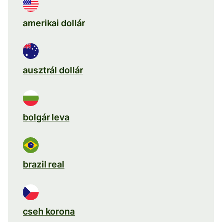
amerikai dollár
ausztrál dollár
bolgár leva
brazil real
cseh korona