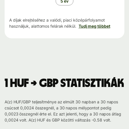
5 év
A díjak elrejtéséhez a valódi, piaci középárfolyamot
használjuk, alattomos felárak nélkül.
Tudj meg többet
1 HUF → GBP statisztikák
A(z) HUF/GBP teljesítménye az elmúlt 30 napban a 30 napos
csúcsot 0,0024 összegnél, a 30 napos mélypontot pedig
0,0023 összegnél érte el. Ez azt jelenti, hogy a 30 napos átlag
0,0024 volt. A(z) HUF és GBP közötti változás -0.58 volt.