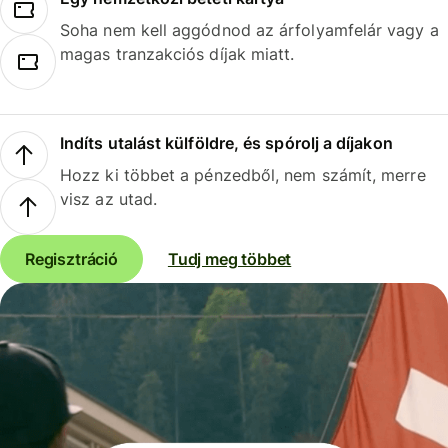
Soha nem kell aggódnod az árfolyamfelár vagy a
magas tranzakciós díjak miatt.
Indíts utalást külföldre, és spórolj a díjakon
Hozz ki többet a pénzedből, nem számít, merre
visz az utad.
Regisztráció
Tudj meg többet