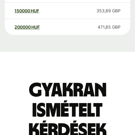
150000
HUF
353,89
GBP
200000
HUF
471,85
GBP
Gyakran
ismételt
kérdések