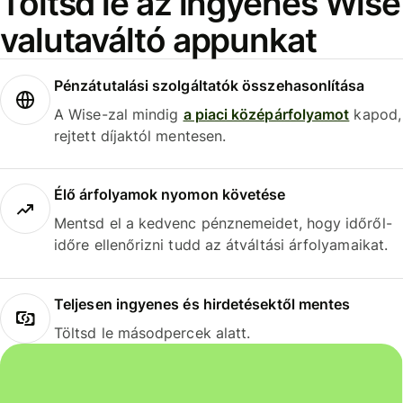
Töltsd le az ingyenes Wise
valutaváltó appunkat
Pénzátutalási szolgáltatók összehasonlítása
A Wise-zal mindig
a piaci középárfolyamot
kapod,
rejtett díjaktól mentesen.
Élő árfolyamok nyomon követése
Mentsd el a kedvenc pénznemeidet, hogy időről-
időre ellenőrizni tudd az átváltási árfolyamaikat.
Teljesen ingyenes és hirdetésektől mentes
Töltsd le másodpercek alatt.