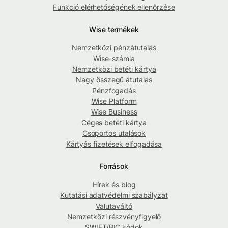
Funkció elérhetőségének ellenőrzése
Wise termékek
Nemzetközi pénzátutalás
Wise-számla
Nemzetközi betéti kártya
Nagy összegű átutalás
Pénzfogadás
Wise Platform
Wise Business
Céges betéti kártya
Csoportos utalások
Kártyás fizetések elfogadása
Források
Hírek és blog
Kutatási adatvédelmi szabályzat
Valutaváltó
Nemzetközi részvényfigyelő
SWIFT/BIC kódok