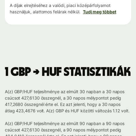
A díjak elrejtéséhez a valódi, piaci középárfolyamot
használjuk, alattomos felárak nélkül.
Tudj meg többet
1 GBP → HUF statisztikák
A(z) GBP/HUF teljesítménye az elmúlt 30 napban a 30 napos
csúcsot 427,6130 összegnél, a 30 napos mélypontot pedig
417,2680 összegnél érte el. Ez azt jelenti, hogy a 30 napos
átlag 423,4676 volt. A(z) GBP és HUF közötti változás 1.12 volt.
A(z) GBP/HUF teljesítménye az elmúlt 90 napban a 90 napos
csúcsot 427,6130 összegnél, a 90 napos mélypontot pedig