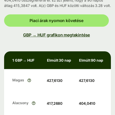
404,0410 összegnél érte el. Ez azt jelenti, hogy a 90 napos
átlag 415,3847 volt. A(z) GBP és HUF közötti változás 3.28 volt.
Piaci árak nyomon követése
GBP → HUF grafikon megtekintése
1 GBP → HUF
Elmúlt 30 nap
Elmúlt 90 nap
Magas
427,6130
427,6130
Alacsony
417,2680
404,0410