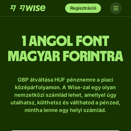
Regisztráció
1 angol font
magyar forintra
GBP átváltása HUF pénznemre a piaci
középárfolyamon. A Wise-zal egy olyan
nemzetközi számlád lehet, amellyel úgy
utalhatsz, költhetsz és válthatod a pénzed,
mintha lenne egy helyi számlád.