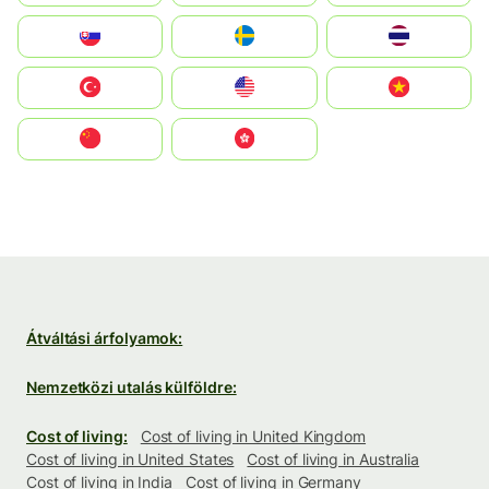
Slovensko
Ruoŧŧa
ไทย
Türkiye
United States
Vietnam
中国
中國香港特別行政區
Átváltási árfolyamok:
Nemzetközi utalás külföldre:
Cost of living:
Cost of living in United Kingdom
Cost of living in United States
Cost of living in Australia
Cost of living in India
Cost of living in Germany