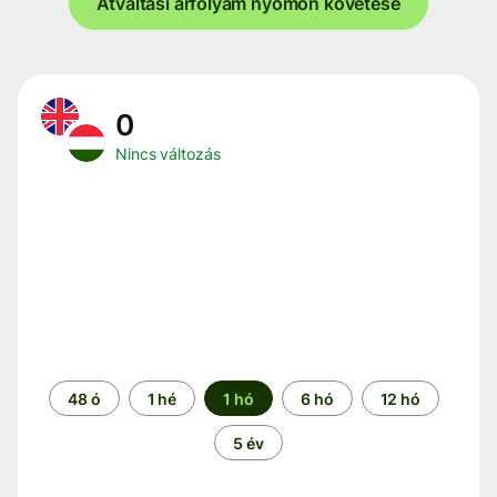
Átváltási árfolyam nyomon követése
0
Nincs változás
Időszak
48 ó
1 hé
1 hó
6 hó
12 hó
5 év