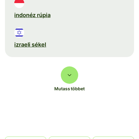
indonéz rúpia
izraeli sékel
Mutass többet