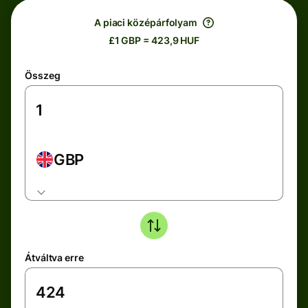
A piaci középárfolyam
£1 GBP = 423,9 HUF
Összeg
GBP
Átváltva erre