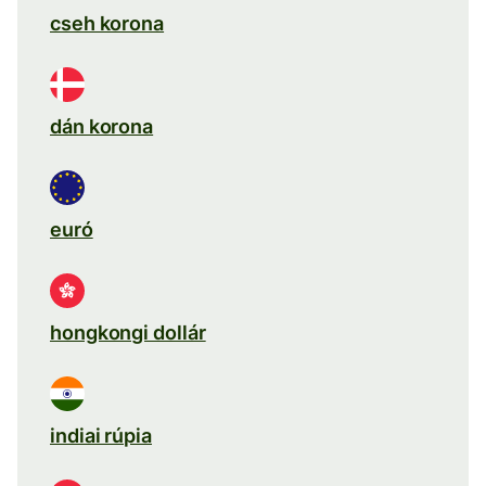
cseh korona
dán korona
euró
hongkongi dollár
indiai rúpia