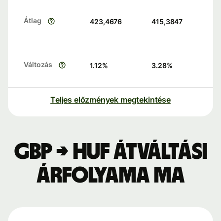
Átlag
423,4676
415,3847
Változás
1.12
%
3.28
%
Teljes előzmények megtekintése
GBP → HUF átváltási
árfolyama ma