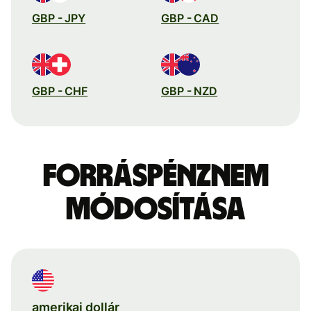
GBP - JPY
GBP - CAD
GBP - CHF
GBP - NZD
Forráspénznem
módosítása
amerikai dollár