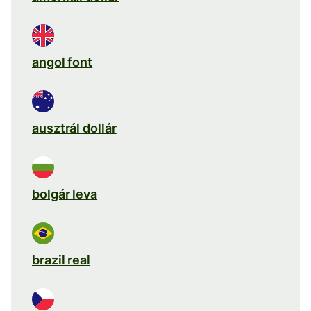
angol font
ausztrál dollár
bolgár leva
brazil real