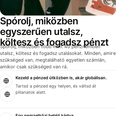
Spórolj, miközben
egyszerűen utalsz,
költesz és fogadsz pénzt
Spórolj, miközben több mint 40 pénznemben
utalsz, költesz és fogadsz utalásokat. Minden, amire
szükséged van, megtalálható egyetlen számlán,
amikor csak szükséged van rá.
Kezeld a pénzed útközben is, akár globálisan.
Tartsd a pénzed egy helyen, és váltsd át
pillanatok alatt.
Egy nemzetközi betéti kártya