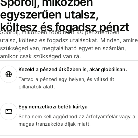
Spórolj, miközben
egyszerűen utalsz,
költesz és fogadsz pénzt
Spórolj, miközben több mint 40 pénznemben
utalsz, költesz és fogadsz utalásokat. Minden, amire
szükséged van, megtalálható egyetlen számlán,
amikor csak szükséged van rá.
Kezeld a pénzed útközben is, akár globálisan.
Tartsd a pénzed egy helyen, és váltsd át
pillanatok alatt.
Egy nemzetközi betéti kártya
Soha nem kell aggódnod az árfolyamfelár vagy a
magas tranzakciós díjak miatt.