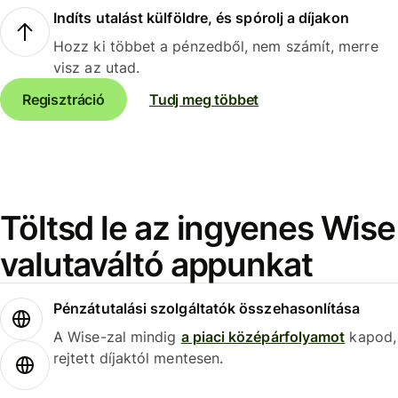
Indíts utalást külföldre, és spórolj a díjakon
Hozz ki többet a pénzedből, nem számít, merre
visz az utad.
Regisztráció
Tudj meg többet
Töltsd le az ingyenes Wise
valutaváltó appunkat
Pénzátutalási szolgáltatók összehasonlítása
A Wise-zal mindig
a piaci középárfolyamot
kapod,
rejtett díjaktól mentesen.