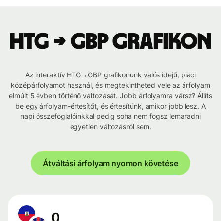
HTG → GBP grafikon
Az interaktív HTG→GBP grafikonunk valós idejű, piaci
középárfolyamot használ, és megtekintheted vele az árfolyam
elmúlt 5 évben történő változását. Jobb árfolyamra vársz? Állíts
be egy árfolyam-értesítőt, és értesítünk, amikor jobb lesz. A
napi összefoglalóinkkal pedig soha nem fogsz lemaradni
egyetlen változásról sem.
Átváltási árfolyam nyomon követése
0