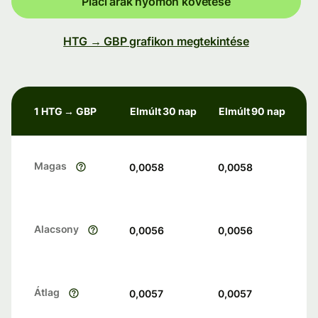
Piaci árak nyomon követése
HTG → GBP grafikon megtekintése
1 HTG → GBP
Elmúlt 30 nap
Elmúlt 90 nap
Magas
0,0058
0,0058
Alacsony
0,0056
0,0056
Átlag
0,0057
0,0057