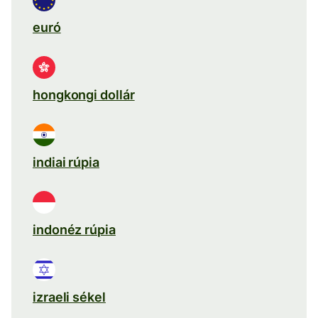
euró
hongkongi dollár
indiai rúpia
indonéz rúpia
izraeli sékel