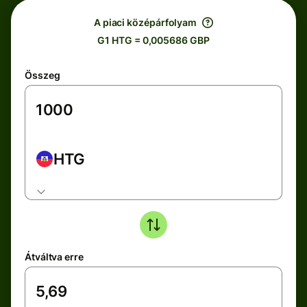
A piaci középárfolyam
G1 HTG = 0,005686 GBP
Összeg
HTG
Átváltva erre