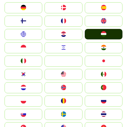
Deutschland
Denmark
España
Suomi
France
United Kingdom
Magyarország
Greece
Hrvatska
Indonesia
Israel
India
Italia
JA
Japan
South Korea
Malay
Mexico
Nederland
Norge
Portugal
Polska
România
Россия
Slovensko
Ruoŧŧa
ไทย