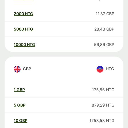
2000
HTG
11,37
GBP
5000
HTG
28,43
GBP
10000
HTG
56,86
GBP
GBP
HTG
1
GBP
175,86
HTG
5
GBP
879,29
HTG
10
GBP
1758,58
HTG