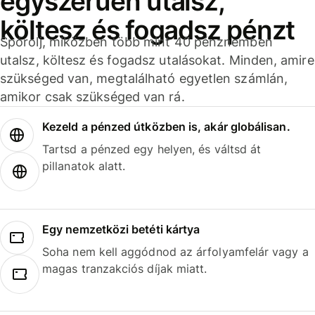
egyszerűen utalsz,
költesz és fogadsz pénzt
Spórolj, miközben több mint 40 pénznemben
utalsz, költesz és fogadsz utalásokat. Minden, amire
szükséged van, megtalálható egyetlen számlán,
amikor csak szükséged van rá.
Kezeld a pénzed útközben is, akár globálisan.
Tartsd a pénzed egy helyen, és váltsd át
pillanatok alatt.
Egy nemzetközi betéti kártya
Soha nem kell aggódnod az árfolyamfelár vagy a
magas tranzakciós díjak miatt.