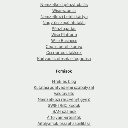
Nemzetközi pénzátutalás
Wise-számla
Nemzetközi betéti kártya
Nagy összegű átutalás
Pénzfogadás
Wise Platform
Wise Business
Céges betéti kártya
Csoportos utalások
Kártyás fizetések elfogadása
Források
Hírek és blog
Kutatási adatvédelmi szabályzat
Valutaváltó
Nemzetközi részvényfigyelő
SWIFT/BIC kódok
IBAN számok
Árfolyam-értesítők
Árfolyamok összehasonlítása