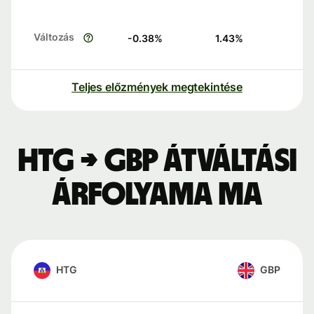
Változás
-0.38
%
1.43
%
Teljes előzmények megtekintése
HTG → GBP átváltási
árfolyama ma
HTG
GBP