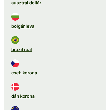
ausztrál dollár
bolgár leva
brazil real
cseh korona
dán korona