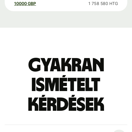
10000
GBP
1 758 580
HTG
Gyakran
ismételt
kérdések