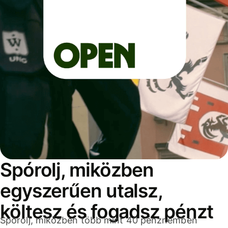
Spórolj, miközben
egyszerűen utalsz,
költesz és fogadsz pénzt
Spórolj, miközben több mint 40 pénznemben