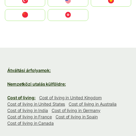
Türkiye
United States
Vietnam
中国
中國香港特別行政區
Átváltási árfolyamok:
Nemzetközi utalás külföldre:
Cost of living:
Cost of living in United Kingdom
Cost of living in United States
Cost of living in Australia
Cost of living in India
Cost of living in Germany
Cost of living in France
Cost of living in Spain
Cost of living in Canada