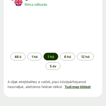
Nincs változás
Időszak
48 ó
1 hé
1 hó
6 hó
12 hó
5 év
A díjak elrejtéséhez a valódi, piaci középárfolyamot
használjuk, alattomos felárak nélkül.
Tudj meg többet