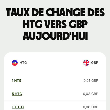
Taux de change des
HTG vers GBP
aujourd'hui
HTG
GBP
1
HTG
0,01
GBP
5
HTG
0,03
GBP
10
HTG
0,06
GBP