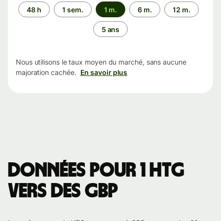
Période
48 h
1 sem.
1 m.
6 m.
12 m.
5 ans
Nous utilisons le taux moyen du marché, sans aucune
majoration cachée.
En savoir plus
Données pour 1 HTG
vers des GBP