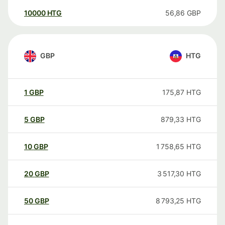
10000
HTG
56,86
GBP
GBP
HTG
1
GBP
175,87
HTG
5
GBP
879,33
HTG
10
GBP
1 758,65
HTG
20
GBP
3 517,30
HTG
50
GBP
8 793,25
HTG