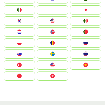
Italia
JA
Japan
South Korea
Malay
Mexico
Nederland
Norge
Portugal
Polska
România
Россия
Slovensko
Ruoŧŧa
ไทย
Türkiye
United States
Vietnam
中国
中國香港特別行政區