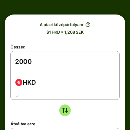
A piaci középárfolyam
$1 HKD = 1,208 SEK
Összeg
HKD
Átváltva erre