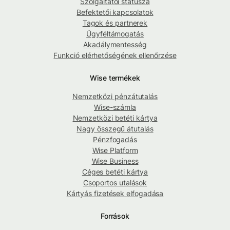
Szolgáltatói státusza
Befektetői kapcsolatok
Tagok és partnerek
Ügyféltámogatás
Akadálymentesség
Funkció elérhetőségének ellenőrzése
Wise termékek
Nemzetközi pénzátutalás
Wise-számla
Nemzetközi betéti kártya
Nagy összegű átutalás
Pénzfogadás
Wise Platform
Wise Business
Céges betéti kártya
Csoportos utalások
Kártyás fizetések elfogadása
Források