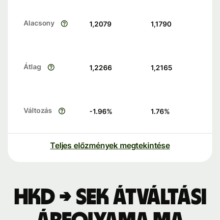
Alacsony
1,2079
1,1790
Átlag
1,2266
1,2165
Változás
-1.96
%
1.76
%
Teljes előzmények megtekintése
HKD → SEK átváltási