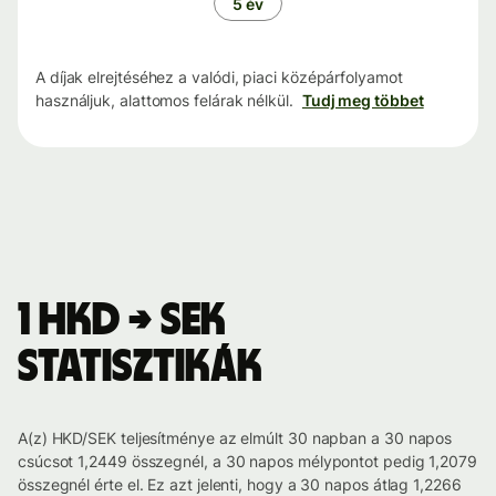
5 év
A díjak elrejtéséhez a valódi, piaci középárfolyamot
használjuk, alattomos felárak nélkül.
Tudj meg többet
1 HKD → SEK
statisztikák
A(z) HKD/SEK teljesítménye az elmúlt 30 napban a 30 napos
csúcsot 1,2449 összegnél, a 30 napos mélypontot pedig 1,2079
összegnél érte el. Ez azt jelenti, hogy a 30 napos átlag 1,2266