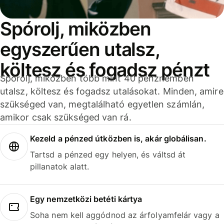
Spórolj, miközben
egyszerűen utalsz,
költesz és fogadsz pénzt
Spórolj, miközben több mint 40 pénznemben
utalsz, költesz és fogadsz utalásokat. Minden, amire
szükséged van, megtalálható egyetlen számlán,
amikor csak szükséged van rá.
Kezeld a pénzed útközben is, akár globálisan.
Tartsd a pénzed egy helyen, és váltsd át
pillanatok alatt.
Egy nemzetközi betéti kártya
Soha nem kell aggódnod az árfolyamfelár vagy a