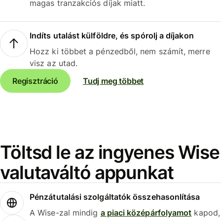
magas tranzakciós díjak miatt.
Indíts utalást külföldre, és spórolj a díjakon
Hozz ki többet a pénzedből, nem számít, merre
visz az utad.
Regisztráció
Tudj meg többet
Töltsd le az ingyenes Wise
valutaváltó appunkat
Pénzátutalási szolgáltatók összehasonlítása
A Wise-zal mindig
a piaci középárfolyamot
kapod,