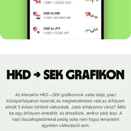
HKD → SEK grafikon
Az interaktív HKD→SEK grafikonunk valós idejű, piaci
középárfolyamot használ, és megtekintheted vele az árfolyam
elmúlt 5 évben történő változását. Jobb árfolyamra vársz? Állíts
be egy árfolyam-értesítőt, és értesítünk, amikor jobb lesz. A
napi összefoglalóinkkal pedig soha nem fogsz lemaradni
egyetlen változásról sem.