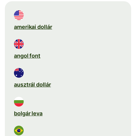
amerikai dollár
angol font
ausztrál dollár
bolgár leva