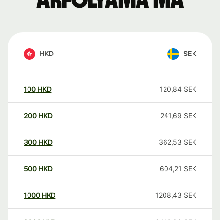
árfolyama ma
HKD
SEK
100
HKD
120,84
SEK
200
HKD
241,69
SEK
300
HKD
362,53
SEK
500
HKD
604,21
SEK
1000
HKD
1208,43
SEK