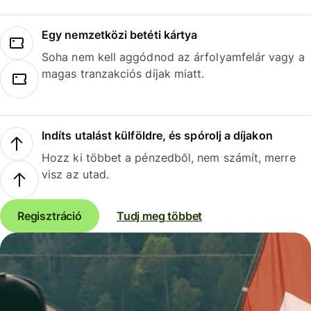
Egy nemzetközi betéti kártya
Soha nem kell aggódnod az árfolyamfelár vagy a
magas tranzakciós díjak miatt.
Indíts utalást külföldre, és spórolj a díjakon
Hozz ki többet a pénzedből, nem számít, merre
visz az utad.
Regisztráció
Tudj meg többet