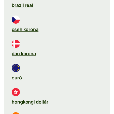
brazil real
cseh korona
dán korona
euró
hongkongi dollár