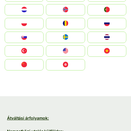
Nederland
Norge
Portugal
Polska
România
Россия
Slovensko
Ruoŧŧa
ไทย
Türkiye
United States
Vietnam
中国
中國香港特別行政區
Átváltási árfolyamok: