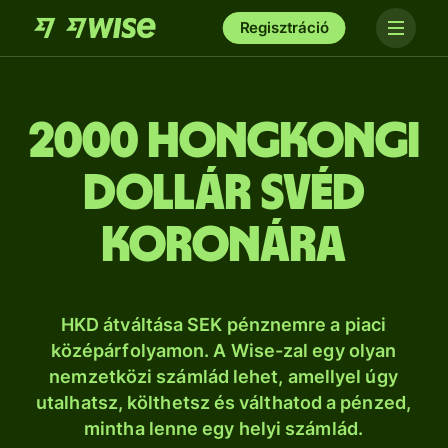
Regisztráció
2000 hongkongi
dollár svéd
koronára
HKD átváltása SEK pénznemre a piaci
középárfolyamon. A Wise-zal egy olyan
nemzetközi számlád lehet, amellyel úgy
utalhatsz, költhetsz és válthatod a pénzed,
mintha lenne egy helyi számlád.