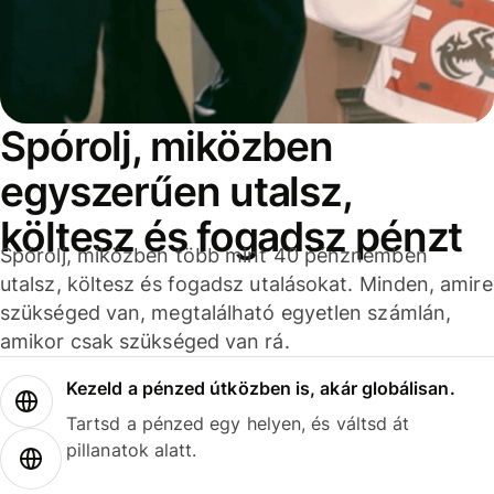
Spórolj, miközben
egyszerűen utalsz,
költesz és fogadsz pénzt
Spórolj, miközben több mint 40 pénznemben
utalsz, költesz és fogadsz utalásokat. Minden, amire
szükséged van, megtalálható egyetlen számlán,
amikor csak szükséged van rá.
Kezeld a pénzed útközben is, akár globálisan.
Tartsd a pénzed egy helyen, és váltsd át
pillanatok alatt.