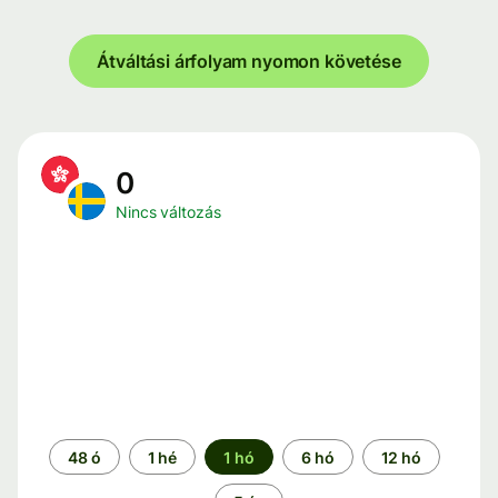
Átváltási árfolyam nyomon követése
0
Nincs változás
Időszak
48 ó
1 hé
1 hó
6 hó
12 hó