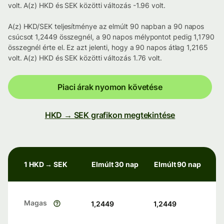
volt. A(z) HKD és SEK közötti változás -1.96 volt.
A(z) HKD/SEK teljesítménye az elmúlt 90 napban a 90 napos
csúcsot 1,2449 összegnél, a 90 napos mélypontot pedig 1,1790
összegnél érte el. Ez azt jelenti, hogy a 90 napos átlag 1,2165
volt. A(z) HKD és SEK közötti változás 1.76 volt.
Piaci árak nyomon követése
HKD → SEK grafikon megtekintése
1 HKD → SEK
Elmúlt 30 nap
Elmúlt 90 nap
Magas
1,2449
1,2449