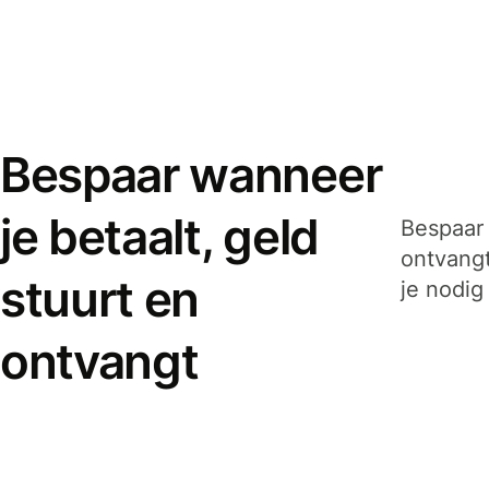
Bespaar wanneer
je betaalt, geld
Bespaar 
ontvangt
stuurt en
je nodig
ontvangt