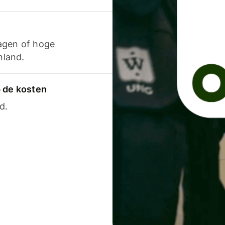
agen of hoge
nland.
p de kosten
d.