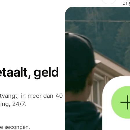
on
aalt, geld
ntvangt, in meer dan 40
ing, 24/7.
ele seconden.