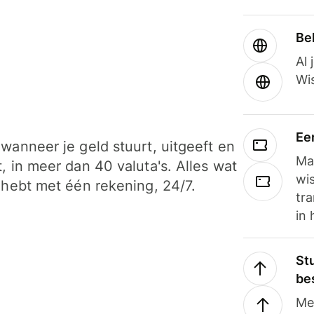
Be
Al 
Wi
Ee
wanneer je geld stuurt, uitgeeft en
Ma
, in meer dan 40 valuta's. Alles wat
wi
 hebt met één rekening, 24/7.
tra
in 
Stu
be
Me