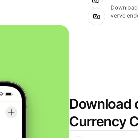
Downloade
vervelend
Download d
Currency C