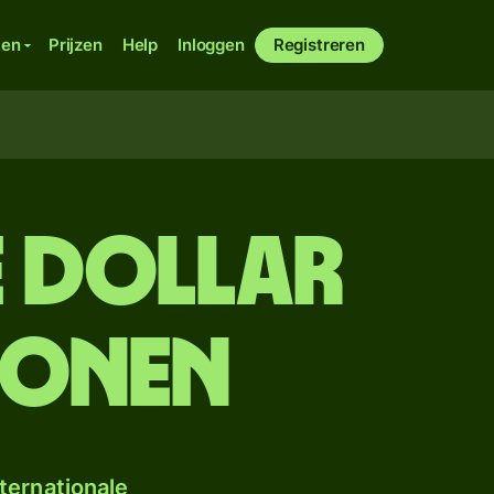
ken
Prijzen
Help
Inloggen
Registreren
 dollar
ronen
ternationale