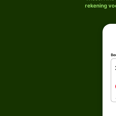
rekening voo
Be