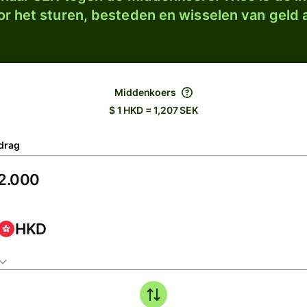
r het sturen, besteden en wisselen van geld a
Middenkoers
$ 1 HKD = 1,207 SEK
drag
HKD