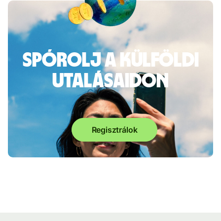
Spórolj a külföldi
utalásaidon
Regisztrálok