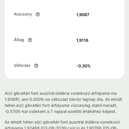
Alacsony
1,9087
Átlag
1,9116
Változás
-0.30
%
A(z) gibraltári font ausztrál dollárra vonatkozó árfolyama ma
1.90881, ami 0.000%-os változást tükröz tegnap óta. Az elmúlt
héten a(z) gibraltári font árfolyama viszonylag stabil maradt,
-0.570%-kal csökkent a 7 nappal ezelőtti értékéhez képest.
Az elmúlt héten a(z) gibraltári font ausztrál dollárra vonatkozó
árfolyama 1.92488 (03-08-2026i csúcs) és 1.90766 (05-08-