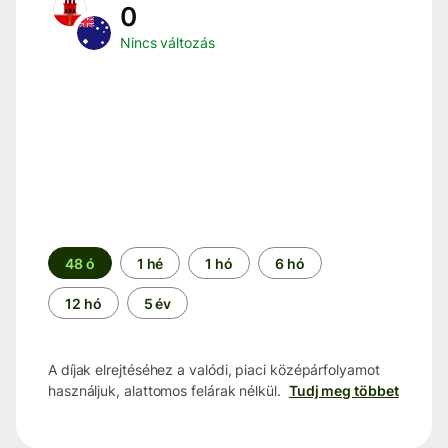
0
Nincs változás
Időszak
48 ó
1 hé
1 hó
6 hó
12 hó
5 év
A díjak elrejtéséhez a valódi, piaci középárfolyamot
használjuk, alattomos felárak nélkül.
Tudj meg többet