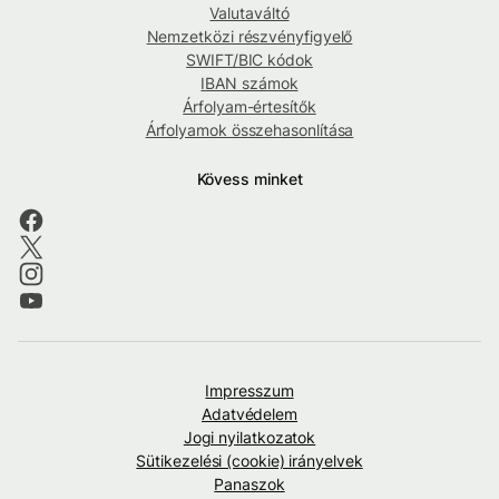
Valutaváltó
Nemzetközi részvényfigyelő
SWIFT/BIC kódok
IBAN számok
Árfolyam-értesítők
Árfolyamok összehasonlítása
Kövess minket
Impresszum
Adatvédelem
Jogi nyilatkozatok
Sütikezelési (cookie) irányelvek
Panaszok