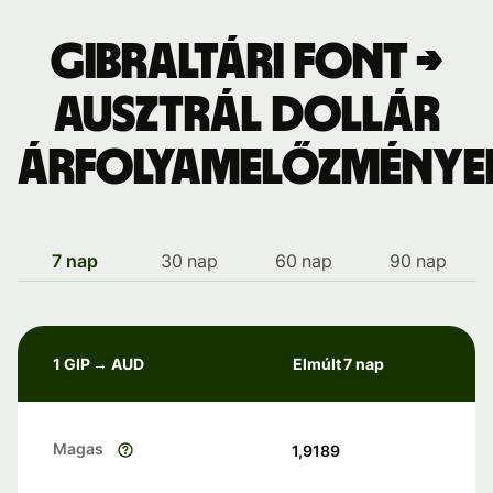
Gibraltári font →
ausztrál dollár
árfolyamelőzménye
7 nap
30 nap
60 nap
90 nap
1 GIP → AUD
Elmúlt 7 nap
Magas
1,9189