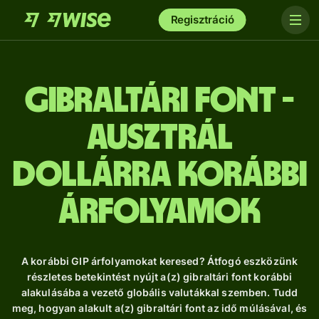
Regisztráció
gibraltári font -
ausztrál
dollárra Korábbi
árfolyamok
A korábbi GIP árfolyamokat keresed? Átfogó eszközünk
részletes betekintést nyújt a(z) gibraltári font korábbi
alakulásába a vezető globális valutákkal szemben. Tudd
meg, hogyan alakult a(z) gibraltári font az idő múlásával, és