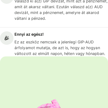
Válaszd ki a(z) GIP devizát, mint azt a pénznemet,
amit át akarsz váltani. Ezután válaszd a(z) AUD
devizát, mint a pénznemet, amelyre át akarod
váltani a pénzed.
Ennyi az egész!
Ez az eszköz nemcsak a jelenlegi GIP-AUD
árfolyamot mutatja, de azt is, hogy az hogyan
változott az elmúlt napon, héten vagy hónapban.