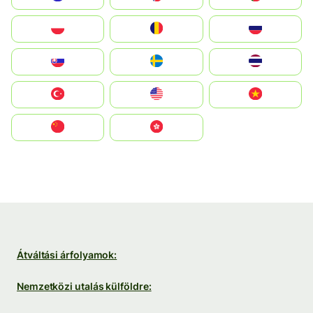
Polska
România
Россия
Slovensko
Ruoŧŧa
ไทย
Türkiye
United States
Vietnam
中国
中國香港特別行政區
Átváltási árfolyamok:
Nemzetközi utalás külföldre: