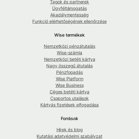
Tagok és partnerek
Ügyféltámogatás
Akadálymentesség
Funkció elérhetőségének ellenőrzése
Wise termékek
Nemzetközi pénzátutalás
Wise-számla
Nemzetközi betéti kártya
Nagy összegű átutalás
Pénzfogadás
Wise Platform
Wise Business
Céges betéti kártya
Csoportos utalások
Kártyás fizetések elfogadása
Források
Hírek és blog
Kutatási adatvédelmi szabályzat