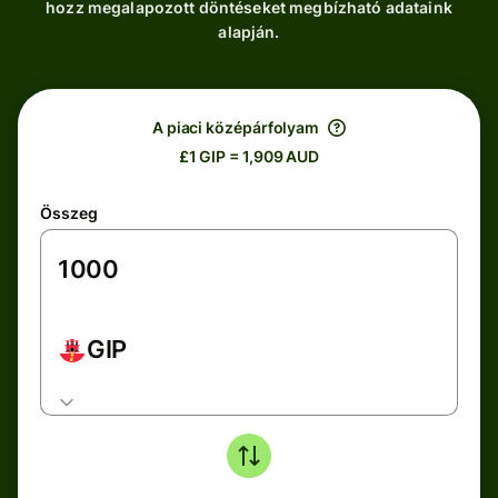
hozz megalapozott döntéseket megbízható adataink
alapján.
A piaci középárfolyam
£1 GIP = 1,909 AUD
Összeg
GIP