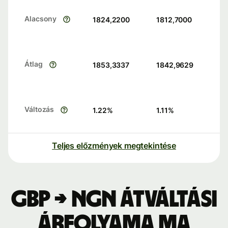
Alacsony
1824,2200
1812,7000
Átlag
1853,3337
1842,9629
Változás
1.22
%
1.11
%
Teljes előzmények megtekintése
GBP → NGN átváltási
árfolyama ma