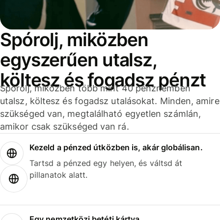
Spórolj, miközben
egyszerűen utalsz,
költesz és fogadsz pénzt
Spórolj, miközben több mint 40 pénznemben
utalsz, költesz és fogadsz utalásokat. Minden, amire
szükséged van, megtalálható egyetlen számlán,
amikor csak szükséged van rá.
Kezeld a pénzed útközben is, akár globálisan.
Tartsd a pénzed egy helyen, és váltsd át
pillanatok alatt.
Egy nemzetközi betéti kártya