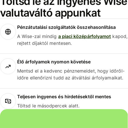
Töltsd le az ingyenes Wise
valutaváltó appunkat
Pénzátutalási szolgáltatók összehasonlítása
A Wise-zal mindig
a piaci középárfolyamot
kapod,
rejtett díjaktól mentesen.
Élő árfolyamok nyomon követése
Mentsd el a kedvenc pénznemeidet, hogy időről-
időre ellenőrizni tudd az átváltási árfolyamaikat.
Teljesen ingyenes és hirdetésektől mentes
Töltsd le másodpercek alatt.