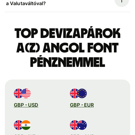
a Valutaváltóval?
Top devizapárok
a(z) angol font
pénznemmel
GBP - USD
GBP - EUR