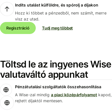
Indíts utalást külföldre, és spórolj a díjakon
Hozz ki többet a pénzedből, nem számít, merre
visz az utad.
Regisztráció
Tudj meg többet
Töltsd le az ingyenes Wise
valutaváltó appunkat
Pénzátutalási szolgáltatók összehasonlítása
A Wise-zal mindig
a piaci középárfolyamot
kapod,
rejtett díjaktól mentesen.