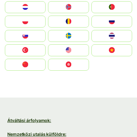
Nederland
Norge
Portugal
Polska
România
Россия
Slovensko
Ruoŧŧa
ไทย
Türkiye
United States
Vietnam
中国
中國香港特別行政區
Átváltási árfolyamok:
Nemzetközi utalás külföldre: