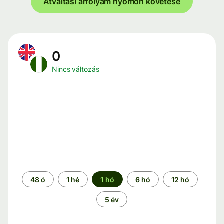
Átváltási árfolyam nyomon követése
0
Nincs változás
Időszak
48 ó
1 hé
1 hó
6 hó
12 hó
5 év