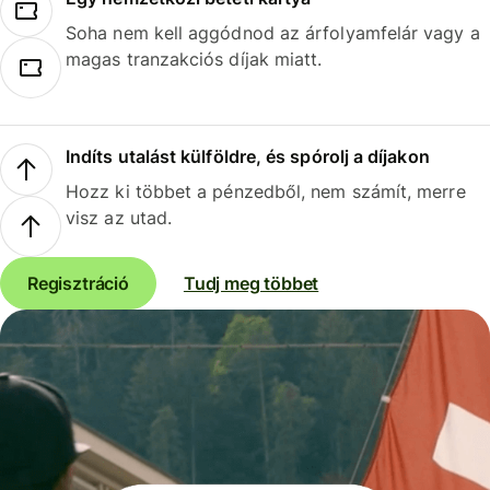
Soha nem kell aggódnod az árfolyamfelár vagy a
magas tranzakciós díjak miatt.
Indíts utalást külföldre, és spórolj a díjakon
Hozz ki többet a pénzedből, nem számít, merre
visz az utad.
Regisztráció
Tudj meg többet