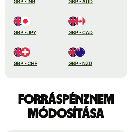
GBP - INR
GBP - AUD
GBP - JPY
GBP - CAD
GBP - CHF
GBP - NZD
Forráspénznem
módosítása