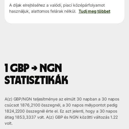
A díjak elrejtéséhez a valódi, piaci középárfolyamot
használjuk, alattomos felárak nélkül.
Tudj meg többet
1 GBP → NGN
statisztikák
A(z) GBP/NGN teljesítménye az elmúlt 30 napban a 30 napos
csúcsot 1876,2100 összegnél, a 30 napos mélypontot pedig
1824,2200 összegnél érte el. Ez azt jelenti, hogy a 30 napos
átlag 1853,3337 volt. A(z) GBP és NGN közötti változás 1.22
volt.