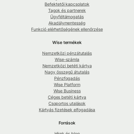
Befektetői kapcsolatok
Tagok és partnerek
Ügyféltámogatás
Akadálymentesség
Funkció elérhetőségének ellenőrzése
Wise termékek
Nemzetközi pénzátutalás
Wise-számla
Nemzetközi betéti kártya
Nagy összegű átutalás
Pénzfogadás
Wise Platform
Wise Business
Céges betéti kártya
Csoportos utalások
Kártyás fizetések elfogadása
Források
Hírek és blog