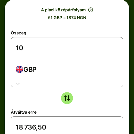
A piaci középárfolyam
£1 GBP = 1874 NGN
Összeg
GBP
Átváltva erre