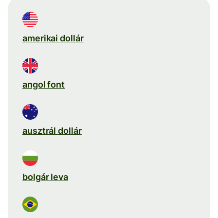
amerikai dollár
angol font
ausztrál dollár
bolgár leva