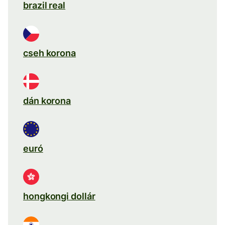
brazil real
cseh korona
dán korona
euró
hongkongi dollár