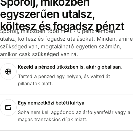
Spórolj, miközben
egyszerűen utalsz,
költesz és fogadsz pénzt
Spórolj, miközben több mint 40 pénznemben
utalsz, költesz és fogadsz utalásokat. Minden, amire
szükséged van, megtalálható egyetlen számlán,
amikor csak szükséged van rá.
Kezeld a pénzed útközben is, akár globálisan.
Tartsd a pénzed egy helyen, és váltsd át
pillanatok alatt.
Egy nemzetközi betéti kártya
Soha nem kell aggódnod az árfolyamfelár vagy a
magas tranzakciós díjak miatt.