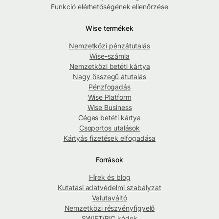
Funkció elérhetőségének ellenőrzése
Wise termékek
Nemzetközi pénzátutalás
Wise-számla
Nemzetközi betéti kártya
Nagy összegű átutalás
Pénzfogadás
Wise Platform
Wise Business
Céges betéti kártya
Csoportos utalások
Kártyás fizetések elfogadása
Források
Hírek és blog
Kutatási adatvédelmi szabályzat
Valutaváltó
Nemzetközi részvényfigyelő
SWIFT/BIC kódok