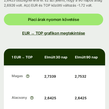
2,6425 összegnél érte el. Ez azt jelenti, hogy a 90 napos átlag
2,6926 volt. A(z) EUR és TOP közötti változás -1.72 volt.
Piaci árak nyomon követése
EUR → TOP grafikon megtekintése
1 EUR → TOP
Elmúlt 30 nap
Elmúlt 90 nap
Magas
2,7339
2,7532
Alacsony
2,6425
2,6425