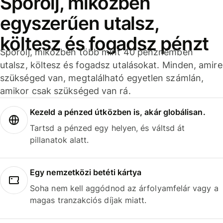
Spórolj, miközben
egyszerűen utalsz,
költesz és fogadsz pénzt
Spórolj, miközben több mint 40 pénznemben
utalsz, költesz és fogadsz utalásokat. Minden, amire
szükséged van, megtalálható egyetlen számlán,
amikor csak szükséged van rá.
Kezeld a pénzed útközben is, akár globálisan.
Tartsd a pénzed egy helyen, és váltsd át
pillanatok alatt.
Egy nemzetközi betéti kártya
Soha nem kell aggódnod az árfolyamfelár vagy a
magas tranzakciós díjak miatt.