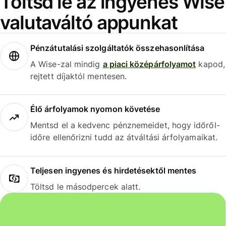
Töltsd le az ingyenes Wise
valutaváltó appunkat
Pénzátutalási szolgáltatók összehasonlítása
A Wise-zal mindig
a piaci középárfolyamot
kapod,
rejtett díjaktól mentesen.
Élő árfolyamok nyomon követése
Mentsd el a kedvenc pénznemeidet, hogy időről-
időre ellenőrizni tudd az átváltási árfolyamaikat.
Teljesen ingyenes és hirdetésektől mentes
Töltsd le másodpercek alatt.