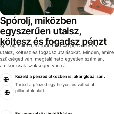
Spórolj, miközben
egyszerűen utalsz,
költesz és fogadsz pénzt
Spórolj, miközben több mint 40 pénznemben
utalsz, költesz és fogadsz utalásokat. Minden, amire
szükséged van, megtalálható egyetlen számlán,
amikor csak szükséged van rá.
Kezeld a pénzed útközben is, akár globálisan.
Tartsd a pénzed egy helyen, és váltsd át
pillanatok alatt.
Egy nemzetközi betéti kártya