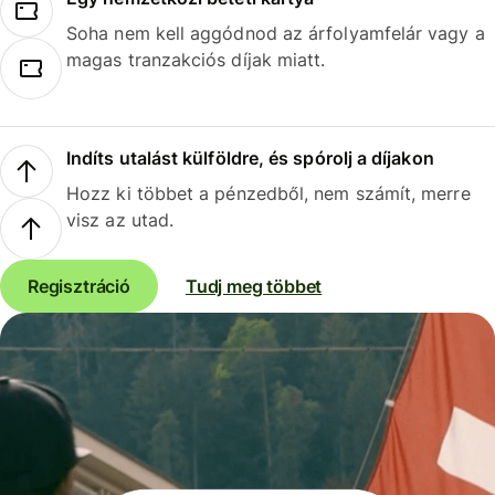
Soha nem kell aggódnod az árfolyamfelár vagy a
magas tranzakciós díjak miatt.
Indíts utalást külföldre, és spórolj a díjakon
Hozz ki többet a pénzedből, nem számít, merre
visz az utad.
Regisztráció
Tudj meg többet