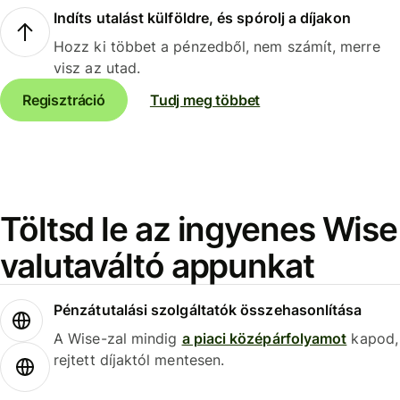
Indíts utalást külföldre, és spórolj a díjakon
Hozz ki többet a pénzedből, nem számít, merre
visz az utad.
Regisztráció
Tudj meg többet
Töltsd le az ingyenes Wise
valutaváltó appunkat
Pénzátutalási szolgáltatók összehasonlítása
A Wise-zal mindig
a piaci középárfolyamot
kapod,
rejtett díjaktól mentesen.