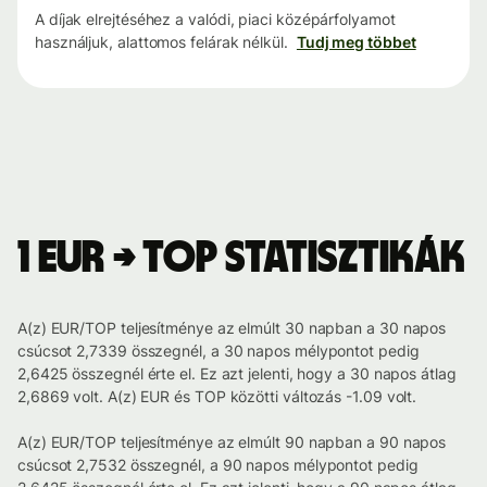
A díjak elrejtéséhez a valódi, piaci középárfolyamot
használjuk, alattomos felárak nélkül.
Tudj meg többet
1 EUR → TOP statisztikák
A(z) EUR/TOP teljesítménye az elmúlt 30 napban a 30 napos
csúcsot 2,7339 összegnél, a 30 napos mélypontot pedig
2,6425 összegnél érte el. Ez azt jelenti, hogy a 30 napos átlag
2,6869 volt. A(z) EUR és TOP közötti változás -1.09 volt.
A(z) EUR/TOP teljesítménye az elmúlt 90 napban a 90 napos
csúcsot 2,7532 összegnél, a 90 napos mélypontot pedig