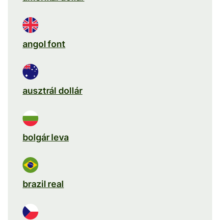
angol font
ausztrál dollár
bolgár leva
brazil real