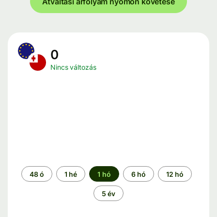
Átváltási árfolyam nyomon követése
0
Nincs változás
Időszak
48 ó
1 hé
1 hó
6 hó
12 hó
5 év