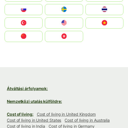
Slovensko
Ruoŧŧa
ไทย
Türkiye
United States
Vietnam
中国
中國香港特別行政區
Átváltási árfolyamok:
Nemzetközi utalás külföldre:
Cost of living:
Cost of living in United Kingdom
Cost of living in United States
Cost of living in Australia
Cost of living in India
Cost of living in Germany