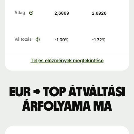
Átlag
2,6869
2,6926
Változás
-1.09
%
-1.72
%
Teljes előzmények megtekintése
EUR → TOP átváltási
árfolyama ma