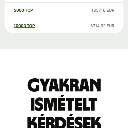
5000
TOP
1857,16
EUR
10000
TOP
3714,32
EUR
Gyakran
ismételt
kérdések