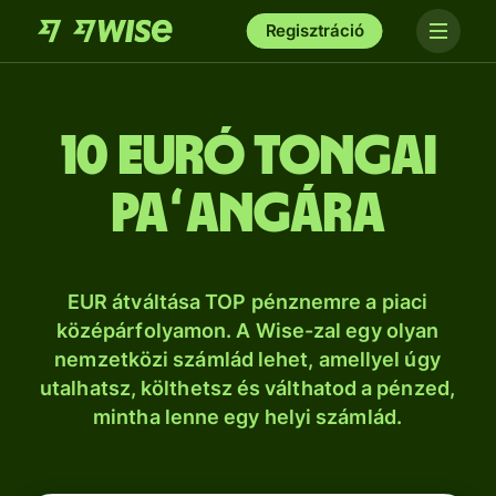
Regisztráció
10 euró tongai
paʻangára
EUR átváltása TOP pénznemre a piaci
középárfolyamon. A Wise-zal egy olyan
nemzetközi számlád lehet, amellyel úgy
utalhatsz, költhetsz és válthatod a pénzed,
mintha lenne egy helyi számlád.