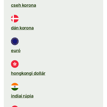
cseh korona
dán korona
euró
hongkongi dollár
indiai rúpia