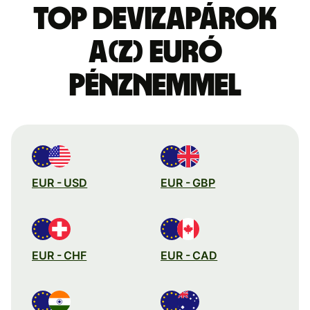
Top devizapárok
a(z) euró
pénznemmel
EUR - USD
EUR - GBP
EUR - CHF
EUR - CAD