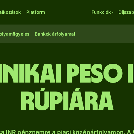
lalkozások
Platform
Funkciók
Díjsza
olyamfigyelés
Bankok árfolyamai
nikai peso i
rúpiára
sa INR pénznemre a piaci középárfolyamon. A 