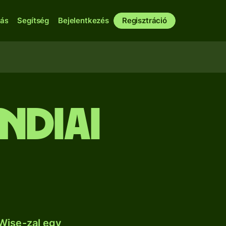
bás
Segítség
Bejelentkezés
Regisztráció
ndiai
Wise-zal egy