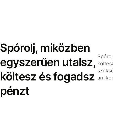
Spórolj, miközben
Spórol
egyszerűen utalsz,
költes
szüksé
költesz és fogadsz
amikor
pénzt