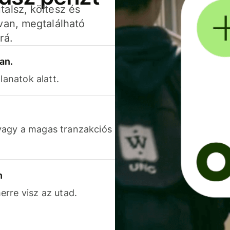
alsz, költesz és
van, megtalálható
rá.
an.
lanatok alatt.
vagy a magas tranzakciós
n
rre visz az utad.