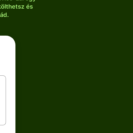
költhetsz és
lád.