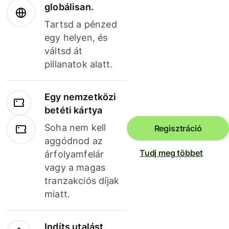
globálisan.
Tartsd a pénzed
egy helyen, és
váltsd át
pillanatok alatt.
Egy nemzetközi
betéti kártya
Soha nem kell
Regisztráció
aggódnod az
Tudj meg többet
árfolyamfelár
vagy a magas
tranzakciós díjak
miatt.
Indíts utalást