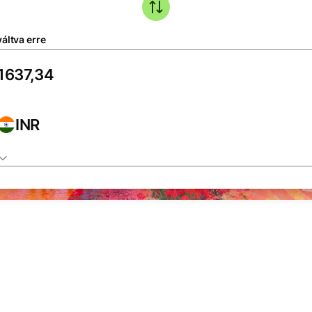
áltva erre
INR