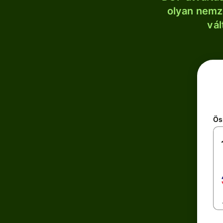
olyan nemze
vál
Ös