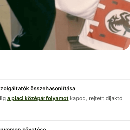
szolgáltatók összehasonlítása
dig
a piaci középárfolyamot
kapod, rejtett díjaktól
k nyomon követése