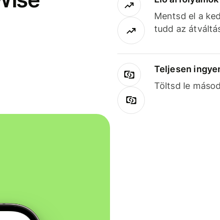
Mentsd el a ked
tudd az átváltá
Teljesen ingye
Töltsd le másod