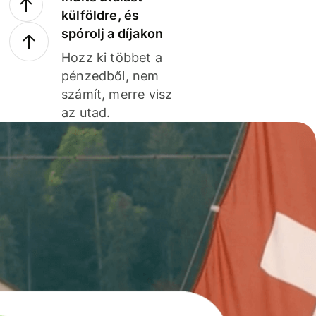
külföldre, és
spórolj a díjakon
Hozz ki többet a
pénzedből, nem
számít, merre visz
az utad.