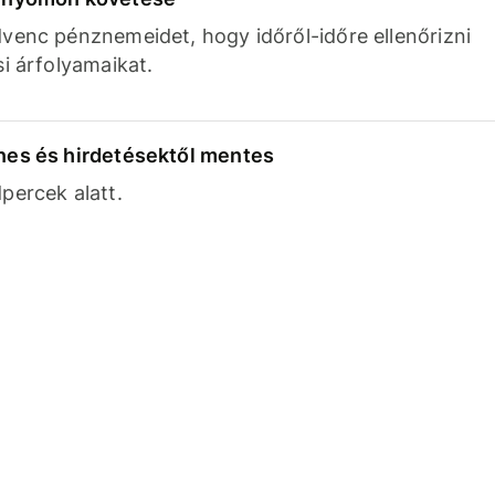
venc pénznemeidet, hogy időről-időre ellenőrizni
si árfolyamaikat.
nes és hirdetésektől mentes
percek alatt.