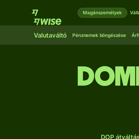
Magánszemélyek
Vál
Valutaváltó
Pénznemek böngészése
Árf
domi
DOP átváltá