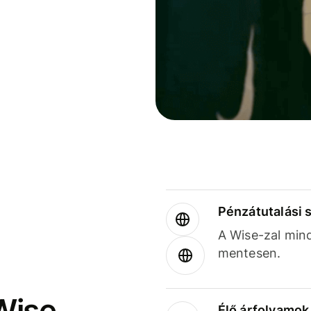
Pénzátutalási 
A Wise-zal min
mentesen.
Wise
Élő árfolyamo