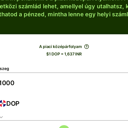
tközi számlád lehet, amellyel úgy utalhatsz, 
thatod a pénzed, mintha lenne egy helyi szám
A piaci középárfolyam
$1 DOP = 1,637 INR
szeg
DOP