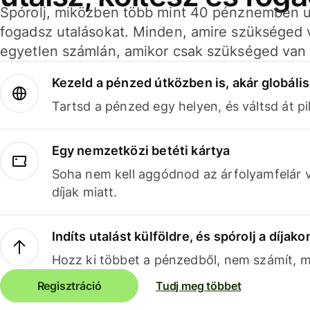
Spórolj, miközben több mint 40 pénznemben ut
fogadsz utalásokat. Minden, amire szükséged 
egyetlen számlán, amikor csak szükséged van 
Kezeld a pénzed útközben is, akár globális
Tartsd a pénzed egy helyen, és váltsd át pil
Egy nemzetközi betéti kártya
Soha nem kell aggódnod az árfolyamfelár 
díjak miatt.
Indíts utalást külföldre, és spórolj a díjako
Hozz ki többet a pénzedből, nem számít, me
Regisztráció
Tudj meg többet