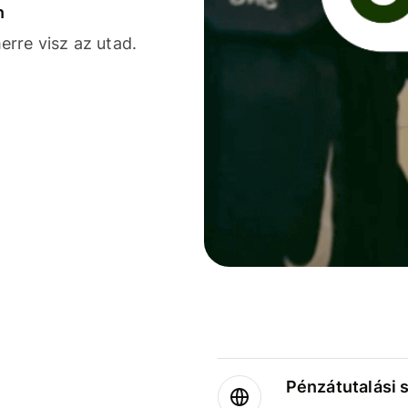
n
rre visz az utad.
Pénzátutalási 