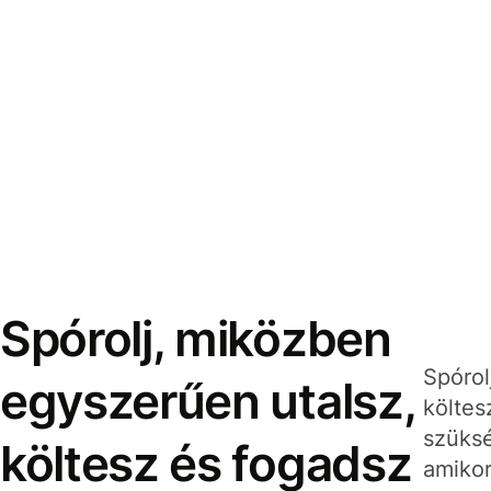
Spórolj, miközben
Spórol
egyszerűen utalsz,
költes
szüksé
költesz és fogadsz
amikor