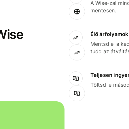
A Wise-zal min
mentesen.
Wise
Élő árfolyamo
Mentsd el a ked
tudd az átváltá
Teljesen ingye
Töltsd le másod