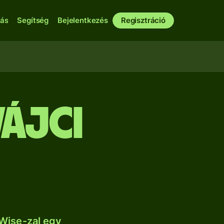
bás
Segítség
Bejelentkezés
Regisztráció
vájci
Wise-zal egy