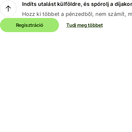
Indíts utalást külföldre, és spórolj a díjako
Hozz ki többet a pénzedből, nem számít, me
Regisztráció
Tudj meg többet