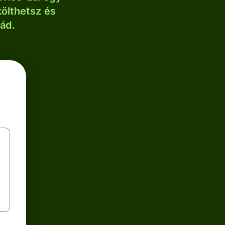
költhetsz és
lád.