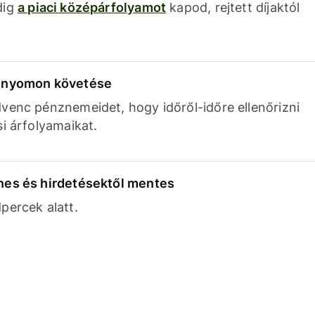
dig
a piaci középárfolyamot
kapod, rejtett díjaktól
k nyomon követése
venc pénznemeidet, hogy időről-időre ellenőrizni
si árfolyamaikat.
nes és hirdetésektől mentes
percek alatt.