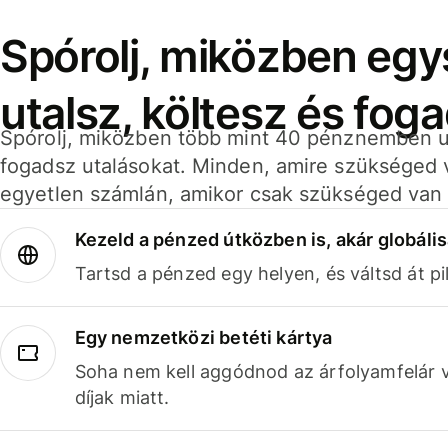
Spórolj, miközben eg
utalsz, költesz és fog
Spórolj, miközben több mint 40 pénznemben ut
fogadsz utalásokat. Minden, amire szükséged 
egyetlen számlán, amikor csak szükséged van 
Kezeld a pénzed útközben is, akár globális
Tartsd a pénzed egy helyen, és váltsd át pil
Egy nemzetközi betéti kártya
Soha nem kell aggódnod az árfolyamfelár 
díjak miatt.