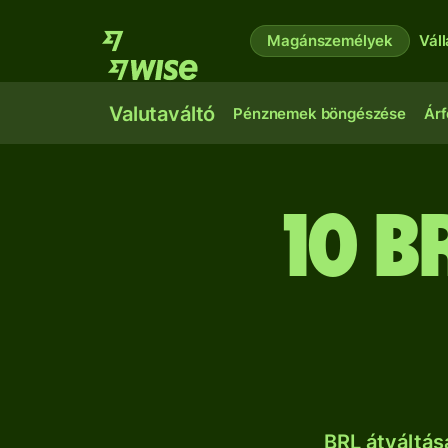
Magánszemélyek
Vál
Valutaváltó
Pénznemek böngészése
Árf
10 b
BRL átváltá