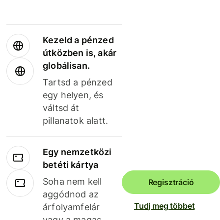
Kezeld a pénzed
útközben is, akár
globálisan.
Tartsd a pénzed
egy helyen, és
váltsd át
pillanatok alatt.
Egy nemzetközi
betéti kártya
Soha nem kell
Regisztráció
aggódnod az
Tudj meg többet
árfolyamfelár
vagy a magas