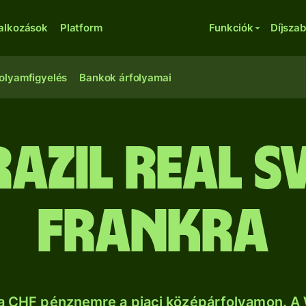
lalkozások
Platform
Funkciók
Díjsza
olyamfigyelés
Bankok árfolyamai
razil real s
frankra
sa CHF pénznemre a piaci középárfolyamon. A 