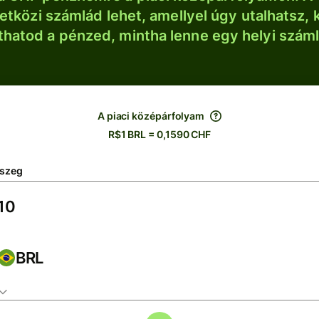
tközi számlád lehet, amellyel úgy utalhatsz, 
thatod a pénzed, mintha lenne egy helyi szám
A piaci középárfolyam
R$1 BRL = 0,1590 CHF
szeg
BRL