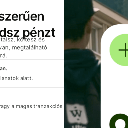
yszerűen
adsz pénzt
alsz, költesz és
van, megtalálható
rá.
an.
lanatok alatt.
vagy a magas tranzakciós