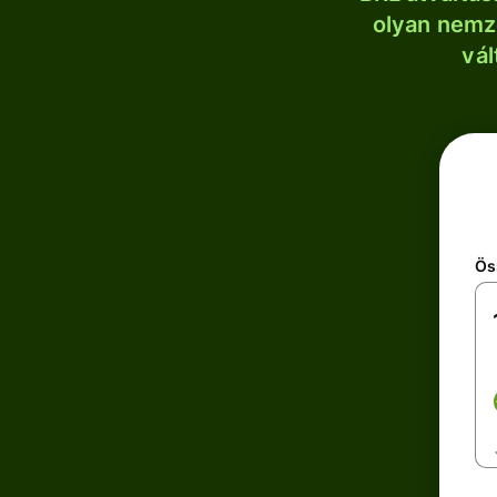
olyan nemze
vál
Ös