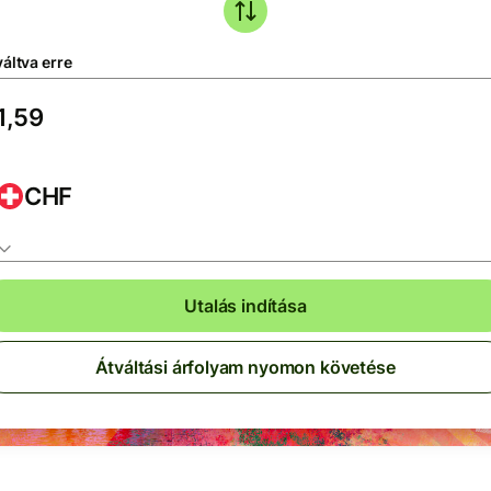
áltva erre
CHF
Utalás indítása
Átváltási árfolyam nyomon követése