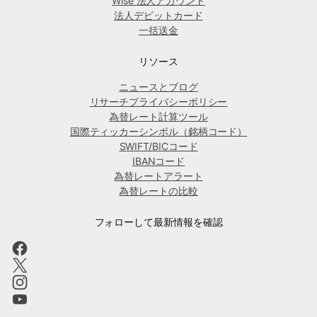
Wise 法人アカウント
法人デビットカード
一括送金
リソース
ニュースとブログ
リサーチプライバシーポリシー
為替レート計算ツール
国際ティッカーシンボル（銘柄コード）
SWIFT/BICコード
IBANコード
為替レートアラート
為替レートの比較
フォローして最新情報を確認