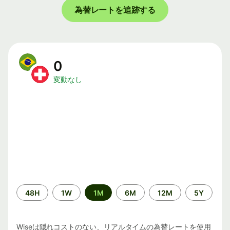
為替レートを追跡する
0
変動なし
期
48H
1W
1M
6M
12M
5Y
間
Wiseは隠れコストのない、リアルタイムの為替レートを使用