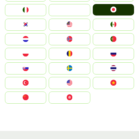
Japan
Italia
JA
South Korea
Malay
Mexico
Nederland
Norge
Portugal
Polska
România
Россия
Slovensko
Ruoŧŧa
ไทย
Türkiye
United States
Vietnam
中国
中國香港特別行政區