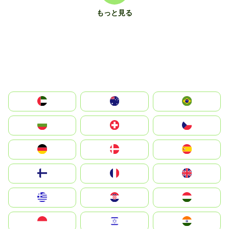
もっと見る
الإمارات العربية المتحدة
Australia
Brazil
България
Switzerland
Czechia
Deutschland
Denmark
España
Suomi
France
United Kingdom
Greece
Hrvatska
Magyarország
Indonesia
Israel
India